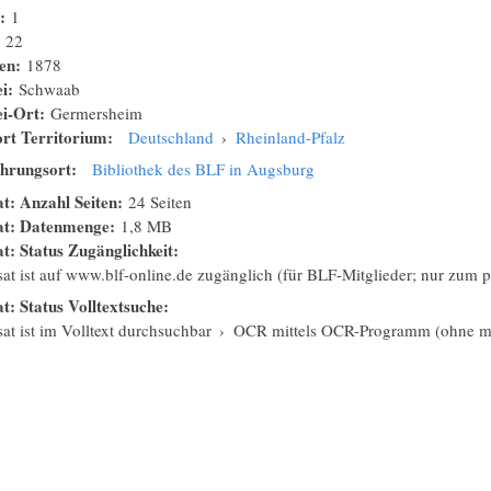
n:
1
:
22
nen:
1878
ei:
Schwaab
ei-Ort:
Germersheim
rt Territorium:
Deutschland
›
Rheinland-Pfalz
hrungsort:
Bibliothek des BLF in Augsburg
at: Anzahl Seiten:
24 Seiten
sat: Datenmenge:
1,8 MB
at: Status Zugänglichkeit:
isat ist auf www.blf-online.de zugänglich (für BLF-Mitglieder; nur zum
at: Status Volltextsuche:
sat ist im Volltext durchsuchbar
›
OCR mittels OCR-Programm (ohne ma