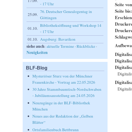
17.09.
Seite vo
- 17 Uhr
Seite bis
76. Deutscher Genealogentag in
25.09.
Erschie
Göttingen
Drucker
Bibliotheksöffnung und Workshop 14
01.10.
Drucker
- 17 Uhr
Schlagwo
01.10.
Augsburg: Bavarikon
Aufbewa
siehe auch
:
aktuelle Termine
·
Rückblicke
·
Neuigkeiten
Digitalis
Digitali
Digitalis
BLF-Blog
Digital
Mysteriöser Sturz von der Münchner
Digitalis
Frauenkirche - Vortrag am 22.05.2026
Digitali
30 Jahre Stammbaumtisch-Nordschwaben
- Jubiläumsausstellung am 24.05.2026
Neuzugänge in der BLF-Bibliothek
München
Neues aus der Redaktion der „Gelben
Blätter“
Ortsfamilienbuch Bettbrunn