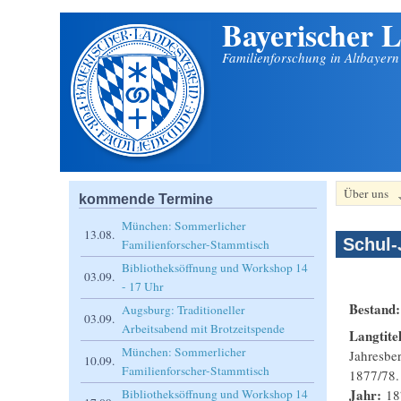
Bayerischer L
Direkt zum Inhalt
Familienforschung in Altbayer
Über uns
kommende Termine
München: Sommerlicher
13.08.
Schul-
Familienforscher-Stammtisch
Bibliotheksöffnung und Workshop 14
03.09.
- 17 Uhr
Bestand
Augsburg: Traditioneller
03.09.
Arbeitsabend mit Brotzeitspende
Langtite
München: Sommerlicher
Jahresbe
10.09.
Familienforscher-Stammtisch
1877/78.
Jahr:
18
Bibliotheksöffnung und Workshop 14