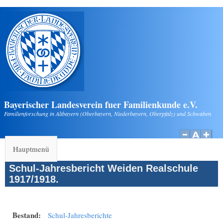
Direkt zum Inhalt
Bayerischer Landesverein fuer Familienkunde e.V.
Familienforschung in Altbayern (Oberbayern, Niederbayern, Oberpfalz) und Schwaben
Hauptmenü
Schul-Jahresbericht Weiden Realschule
1917/1918.
Bestand:
Schul-Jahresberichte