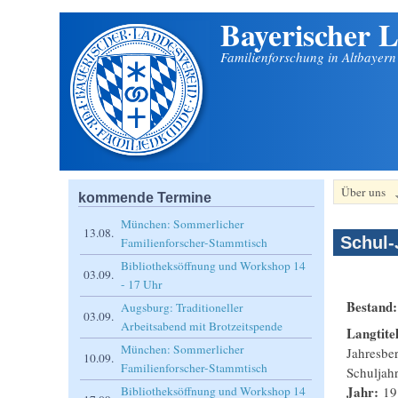
Bayerischer L
Direkt zum Inhalt
Familienforschung in Altbayer
Über uns
kommende Termine
München: Sommerlicher
13.08.
Schul-
Familienforscher-Stammtisch
Bibliotheksöffnung und Workshop 14
03.09.
- 17 Uhr
Bestand
Augsburg: Traditioneller
03.09.
Arbeitsabend mit Brotzeitspende
Langtite
München: Sommerlicher
Jahresber
10.09.
Familienforscher-Stammtisch
Schuljah
Jahr:
19
Bibliotheksöffnung und Workshop 14