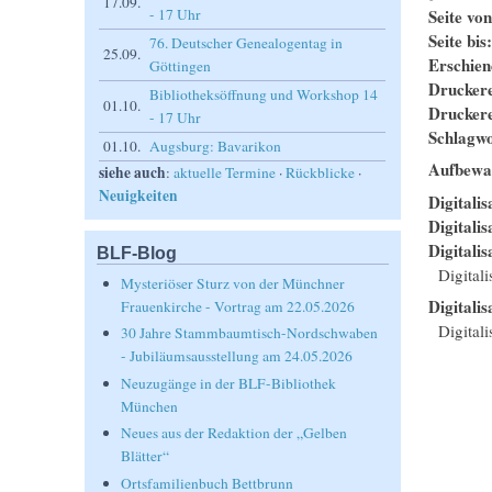
17.09.
Seite vo
- 17 Uhr
Seite bis
76. Deutscher Genealogentag in
25.09.
Erschie
Göttingen
Drucker
Bibliotheksöffnung und Workshop 14
01.10.
Drucker
- 17 Uhr
Schlagwo
01.10.
Augsburg: Bavarikon
Aufbewa
siehe auch
:
aktuelle Termine
·
Rückblicke
·
Neuigkeiten
Digitalis
Digitali
Digitalis
BLF-Blog
Digital
Mysteriöser Sturz von der Münchner
Digitalis
Frauenkirche - Vortrag am 22.05.2026
Digitali
30 Jahre Stammbaumtisch-Nordschwaben
- Jubiläumsausstellung am 24.05.2026
Neuzugänge in der BLF-Bibliothek
München
Neues aus der Redaktion der „Gelben
Blätter“
Ortsfamilienbuch Bettbrunn