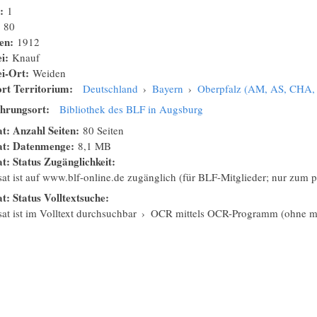
n:
1
:
80
nen:
1912
ei:
Knauf
ei-Ort:
Weiden
rt Territorium:
Deutschland
›
Bayern
›
Oberpfalz (AM, AS, CHA
hrungsort:
Bibliothek des BLF in Augsburg
at: Anzahl Seiten:
80 Seiten
sat: Datenmenge:
8,1 MB
at: Status Zugänglichkeit:
isat ist auf www.blf-online.de zugänglich (für BLF-Mitglieder; nur zum
at: Status Volltextsuche:
sat ist im Volltext durchsuchbar
›
OCR mittels OCR-Programm (ohne ma