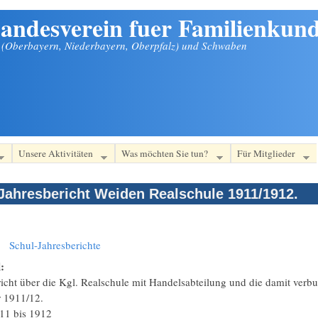
andesverein fuer Familienkund
n (Oberbayern, Niederbayern, Oberpfalz) und Schwaben
Unsere Aktivitäten
Was möchten Sie tun?
Für Mitglieder
Jahresbericht Weiden Realschule 1911/1912.
:
Schul-Jahresberichte
l:
icht über die Kgl. Realschule mit Handelsabteilung und die damit verb
r 1911/12.
11
bis
1912