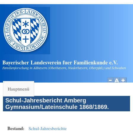
Direkt zum Inhalt
Bayerischer Landesverein fuer Familienkunde e.V.
Familienforschung in Altbayern (Oberbayern, Niederbayern, Oberpfalz) und Schwaben
Hauptmenü
Schul-Jahresbericht Amberg
Gymnasium/Lateinschule 1868/1869.
Bestand:
Schul-Jahresberichte