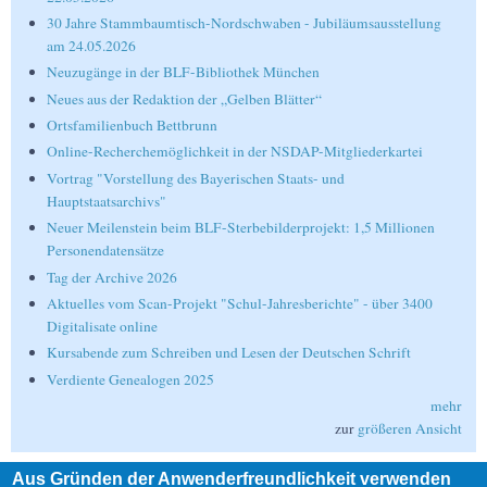
30 Jahre Stammbaumtisch-Nordschwaben - Jubiläumsausstellung
am 24.05.2026
Neuzugänge in der BLF-Bibliothek München
Neues aus der Redaktion der „Gelben Blätter“
Ortsfamilienbuch Bettbrunn
Online-Recherchemöglichkeit in der NSDAP-Mitgliederkartei
Vortrag "Vorstellung des Bayerischen Staats- und
Hauptstaatsarchivs"
Neuer Meilenstein beim BLF-Sterbebilderprojekt: 1,5 Millionen
Personendatensätze
Tag der Archive 2026
Aktuelles vom Scan-Projekt "Schul-Jahresberichte" - über 3400
Digitalisate online
Kursabende zum Schreiben und Lesen der Deutschen Schrift
Verdiente Genealogen 2025
mehr
zur
größeren Ansicht
Aus Gründen der Anwenderfreundlichkeit verwenden
Suche