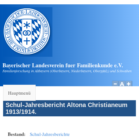
Direkt zum Inhalt
Bayerischer Landesverein fuer Familienkunde e.V.
Familienforschung in Altbayern (Oberbayern, Niederbayern, Oberpfalz) und Schwaben
Hauptmenü
Schul-Jahresbericht Altona Christianeum
1913/1914.
Bestand:
Schul-Jahresberichte