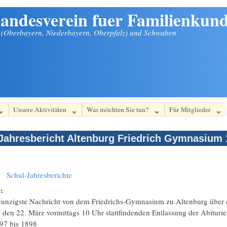
andesverein fuer Familienkund
n (Oberbayern, Niederbayern, Oberpfalz) und Schwaben
Unsere Aktivitäten
Was möchten Sie tun?
Für Mitglieder
Jahresbericht Altenburg Friedrich Gymnasium 
:
Schul-Jahresberichte
l:
unzigste Nachricht von dem Friedrichs-Gymnasium zu Altenburg über d
 den 22. März vormittags 10 Uhr stattfindenden Entlassung der Abiturie
97
bis
1898