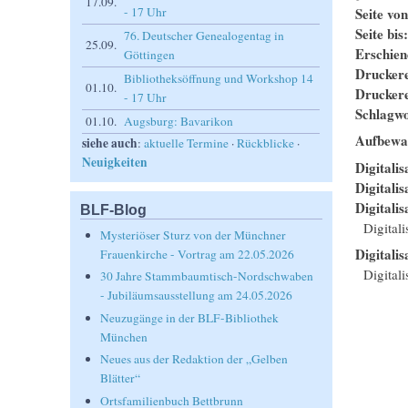
17.09.
Seite vo
- 17 Uhr
Seite bis
76. Deutscher Genealogentag in
25.09.
Erschie
Göttingen
Drucker
Bibliotheksöffnung und Workshop 14
01.10.
Drucker
- 17 Uhr
Schlagwo
01.10.
Augsburg: Bavarikon
Aufbewa
siehe auch
:
aktuelle Termine
·
Rückblicke
·
Neuigkeiten
Digitalis
Digitali
Digitalis
BLF-Blog
Digital
Mysteriöser Sturz von der Münchner
Digitalis
Frauenkirche - Vortrag am 22.05.2026
Digitali
30 Jahre Stammbaumtisch-Nordschwaben
- Jubiläumsausstellung am 24.05.2026
Neuzugänge in der BLF-Bibliothek
München
Neues aus der Redaktion der „Gelben
Blätter“
Ortsfamilienbuch Bettbrunn