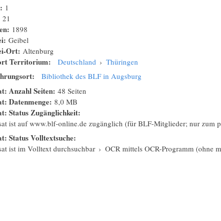
n:
1
:
21
nen:
1898
ei:
Geibel
ei-Ort:
Altenburg
rt Territorium:
Deutschland
›
Thüringen
hrungsort:
Bibliothek des BLF in Augsburg
at: Anzahl Seiten:
48 Seiten
sat: Datenmenge:
8,0 MB
at: Status Zugänglichkeit:
isat ist auf www.blf-online.de zugänglich (für BLF-Mitglieder; nur zum
at: Status Volltextsuche:
sat ist im Volltext durchsuchbar
›
OCR mittels OCR-Programm (ohne ma