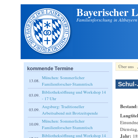
Bayerischer L
Direkt zum Inhalt
Familienforschung in Altbayer
Über uns
kommende Termine
München: Sommerlicher
13.08.
Schul-
Familienforscher-Stammtisch
Bibliotheksöffnung und Workshop 14
03.09.
- 17 Uhr
Bestand
Augsburg: Traditioneller
03.09.
Arbeitsabend mit Brotzeitspende
Langtite
München: Sommerlicher
Einundne
10.09.
Familienforscher-Stammtisch
Dienstag,
Jahr:
18
Bibliotheksöffnung und Workshop 14