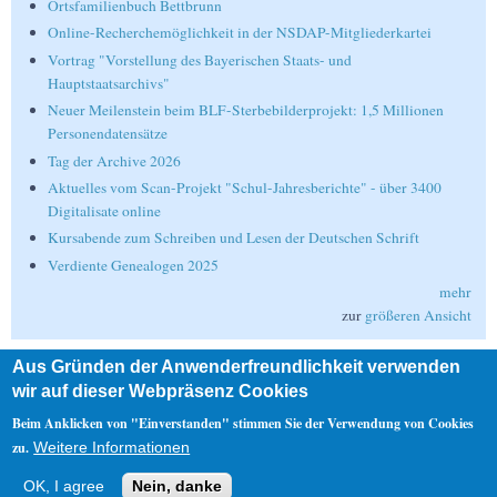
Ortsfamilienbuch Bettbrunn
Online-Recherchemöglichkeit in der NSDAP-Mitgliederkartei
Vortrag "Vorstellung des Bayerischen Staats- und
Hauptstaatsarchivs"
Neuer Meilenstein beim BLF-Sterbebilderprojekt: 1,5 Millionen
Personendatensätze
Tag der Archive 2026
Aktuelles vom Scan-Projekt "Schul-Jahresberichte" - über 3400
Digitalisate online
Kursabende zum Schreiben und Lesen der Deutschen Schrift
Verdiente Genealogen 2025
mehr
zur
größeren Ansicht
Aus Gründen der Anwenderfreundlichkeit verwenden
Suche
wir auf dieser Webpräsenz Cookies
Suche
Beim Anklicken von "Einverstanden" stimmen Sie der Verwendung von Cookies
zu.
Weitere Informationen
Nebenmenü
OK, I agree
Nein, danke