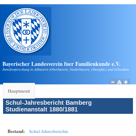
Direkt zum Inhalt
Bayerischer Landesverein fuer Familienkunde e.V.
Familienforschung in Altbayern (Oberbayern, Niederbayern, Oberpfalz) und Schwaben
Hauptmenü
Schul-Jahresbericht Bamberg
Studienanstalt 1880/1881
Bestand:
Schul-Jahresberichte