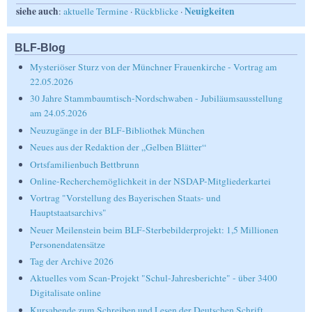
siehe auch
Neuigkeiten
:
aktuelle Termine
·
Rückblicke
·
BLF-Blog
Mysteriöser Sturz von der Münchner Frauenkirche - Vortrag am
22.05.2026
30 Jahre Stammbaumtisch-Nordschwaben - Jubiläumsausstellung
am 24.05.2026
Neuzugänge in der BLF-Bibliothek München
Neues aus der Redaktion der „Gelben Blätter“
Ortsfamilienbuch Bettbrunn
Online-Recherchemöglichkeit in der NSDAP-Mitgliederkartei
Vortrag "Vorstellung des Bayerischen Staats- und
Hauptstaatsarchivs"
Neuer Meilenstein beim BLF-Sterbebilderprojekt: 1,5 Millionen
Personendatensätze
Tag der Archive 2026
Aktuelles vom Scan-Projekt "Schul-Jahresberichte" - über 3400
Digitalisate online
Kursabende zum Schreiben und Lesen der Deutschen Schrift