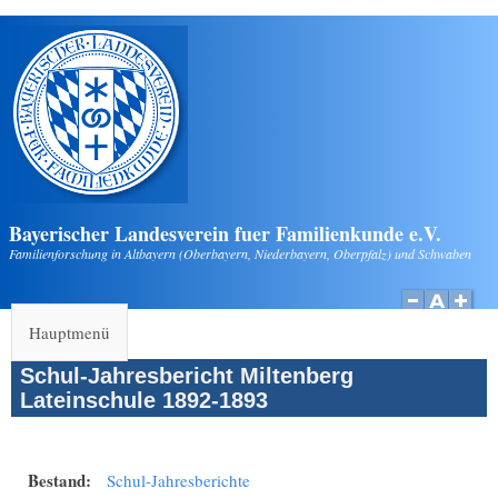
Direkt zum Inhalt
Bayerischer Landesverein fuer Familienkunde e.V.
Familienforschung in Altbayern (Oberbayern, Niederbayern, Oberpfalz) und Schwaben
Hauptmenü
Schul-Jahresbericht Miltenberg
Lateinschule 1892-1893
Bestand:
Schul-Jahresberichte