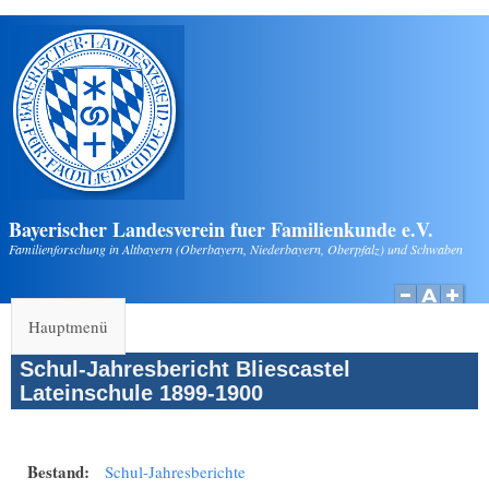
Direkt zum Inhalt
Bayerischer Landesverein fuer Familienkunde e.V.
Familienforschung in Altbayern (Oberbayern, Niederbayern, Oberpfalz) und Schwaben
Hauptmenü
Schul-Jahresbericht Bliescastel
Lateinschule 1899-1900
Bestand:
Schul-Jahresberichte