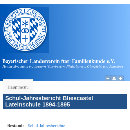
Direkt zum Inhalt
Bayerischer Landesverein fuer Familienkunde e.V.
Familienforschung in Altbayern (Oberbayern, Niederbayern, Oberpfalz) und Schwaben
Hauptmenü
Schul-Jahresbericht Bliescastel
Lateinschule 1894-1895
Bestand:
Schul-Jahresberichte