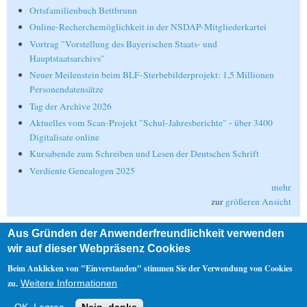
Ortsfamilienbuch Bettbrunn
Online-Recherchemöglichkeit in der NSDAP-Mitgliederkartei
Vortrag "Vorstellung des Bayerischen Staats- und
Hauptstaatsarchivs"
Neuer Meilenstein beim BLF-Sterbebilderprojekt: 1,5 Millionen
Personendatensätze
Tag der Archive 2026
Aktuelles vom Scan-Projekt "Schul-Jahresberichte" - über 3400
Digitalisate online
Kursabende zum Schreiben und Lesen der Deutschen Schrift
Verdiente Genealogen 2025
mehr
zur
größeren Ansicht
Aus Gründen der Anwenderfreundlichkeit verwenden
Suche
wir auf dieser Webpräsenz Cookies
Suche
Beim Anklicken von "Einverstanden" stimmen Sie der Verwendung von Cookies
zu.
Weitere Informationen
Nebenmenü