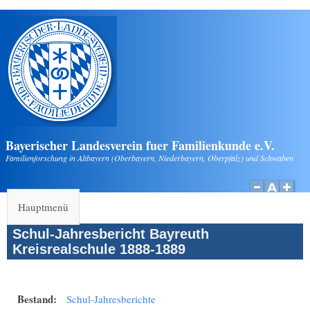
Direkt zum Inhalt
Bayerischer Landesverein fuer Familienkunde e.V.
Familienforschung in Altbayern (Oberbayern, Niederbayern, Oberpfalz) und Schwaben
Hauptmenü
Schul-Jahresbericht Bayreuth
Kreisrealschule 1888-1889
Bestand:
Schul-Jahresberichte