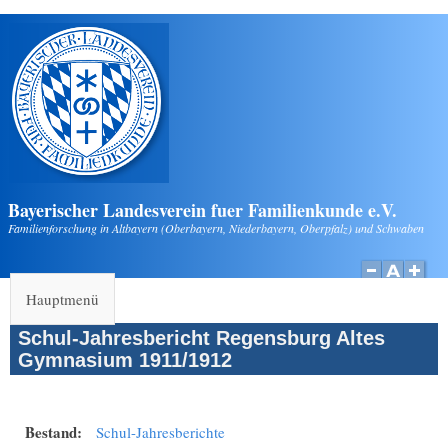
Direkt zum Inhalt
Bayerischer Landesverein fuer Familienkunde e.V.
Familienforschung in Altbayern (Oberbayern, Niederbayern, Oberpfalz) und Schwaben
Hauptmenü
Schul-Jahresbericht Regensburg Altes
Gymnasium 1911/1912
Bestand:
Schul-Jahresberichte