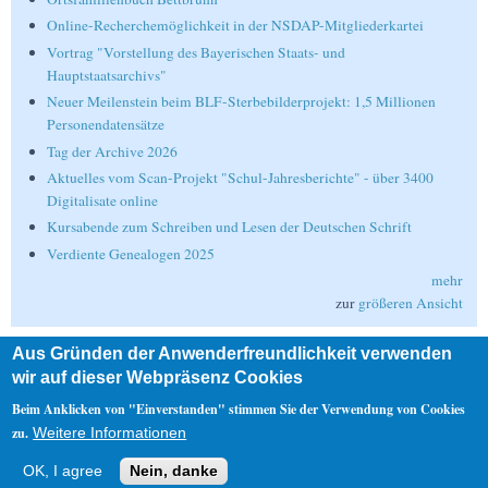
Online-Recherchemöglichkeit in der NSDAP-Mitgliederkartei
Vortrag "Vorstellung des Bayerischen Staats- und
Hauptstaatsarchivs"
Neuer Meilenstein beim BLF-Sterbebilderprojekt: 1,5 Millionen
Personendatensätze
Tag der Archive 2026
Aktuelles vom Scan-Projekt "Schul-Jahresberichte" - über 3400
Digitalisate online
Kursabende zum Schreiben und Lesen der Deutschen Schrift
Verdiente Genealogen 2025
mehr
zur
größeren Ansicht
Aus Gründen der Anwenderfreundlichkeit verwenden
Suche
wir auf dieser Webpräsenz Cookies
Suche
Beim Anklicken von "Einverstanden" stimmen Sie der Verwendung von Cookies
zu.
Weitere Informationen
Nebenmenü
OK, I agree
Nein, danke