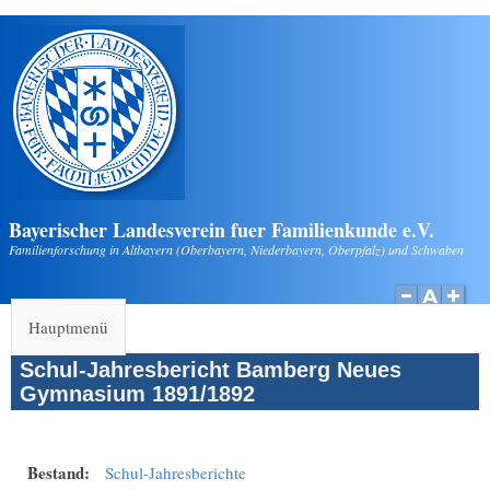
Direkt zum Inhalt
Bayerischer Landesverein fuer Familienkunde e.V.
Familienforschung in Altbayern (Oberbayern, Niederbayern, Oberpfalz) und Schwaben
Hauptmenü
Schul-Jahresbericht Bamberg Neues
Gymnasium 1891/1892
Bestand:
Schul-Jahresberichte