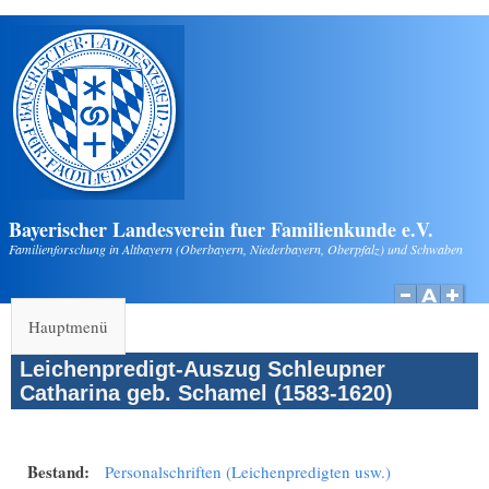
Direkt zum Inhalt
Bayerischer Landesverein fuer Familienkunde e.V.
Familienforschung in Altbayern (Oberbayern, Niederbayern, Oberpfalz) und Schwaben
Hauptmenü
Leichenpredigt-Auszug Schleupner
Catharina geb. Schamel (1583-1620)
Bestand:
Personalschriften (Leichenpredigten usw.)