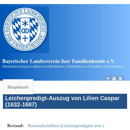
Direkt zum Inhalt
Bayerischer Landesverein fuer Familienkunde e.V.
Familienforschung in Altbayern (Oberbayern, Niederbayern, Oberpfalz) und Schwaben
Hauptmenü
Leichenpredigt-Auszug von Lilien Caspar
(1632-1687)
Bestand:
Personalschriften (Leichenpredigten usw.)