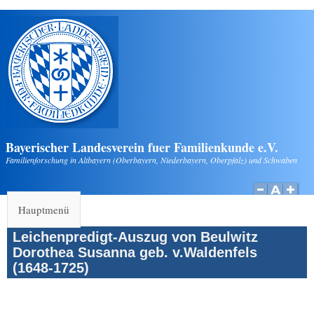
Direkt zum Inhalt
Bayerischer Landesverein fuer Familienkunde e.V.
Familienforschung in Altbayern (Oberbayern, Niederbayern, Oberpfalz) und Schwaben
Hauptmenü
Leichenpredigt-Auszug von Beulwitz
Dorothea Susanna geb. v.Waldenfels
(1648-1725)