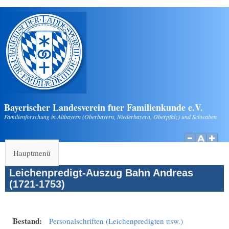
Direkt zum Inhalt
Bayerischer Landesverein fuer Familienkunde e.V.
Familienforschung in Altbayern (Oberbayern, Niederbayern, Oberpfalz) und Schwaben
Hauptmenü
Leichenpredigt-Auszug Bahn Andreas
(1721-1753)
Bestand:
Personalschriften (Leichenpredigten usw.)