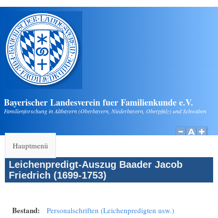
Direkt zum Inhalt
Bayerischer Landesverein fuer Familienkunde e.V.
Familienforschung in Altbayern (Oberbayern, Niederbayern, Oberpfalz) und Schwaben
Hauptmenü
Leichenpredigt-Auszug Baader Jacob
Friedrich (1699-1753)
Bestand:
Personalschriften (Leichenpredigten usw.)