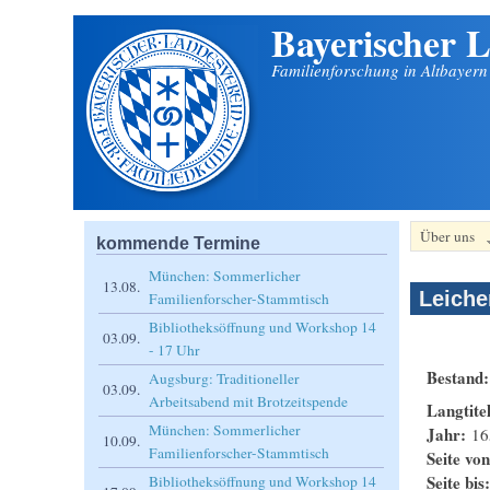
Bayerischer L
Direkt zum Inhalt
Familienforschung in Altbayer
Über uns
kommende Termine
München: Sommerlicher
13.08.
Leiche
Familienforscher-Stammtisch
Bibliotheksöffnung und Workshop 14
03.09.
- 17 Uhr
Bestand
Augsburg: Traditioneller
03.09.
Arbeitsabend mit Brotzeitspende
Langtite
München: Sommerlicher
Jahr:
16
10.09.
Familienforscher-Stammtisch
Seite vo
Seite bis
Bibliotheksöffnung und Workshop 14