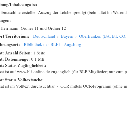
bung/Inhaltsangabe:
ibmaschine erstellter Auszug der Leichenpredigt (beinhaltet im Wesent
ungen:
 Herrmann: Ordner 11 und Ordner 12
rt Territorium:
Deutschland
›
Bayern
›
Oberfranken (BA, BT, CO
hrungsort:
Bibliothek des BLF in Augsburg
at: Anzahl Seiten:
1 Seite
sat: Datenmenge:
0,1 MB
at: Status Zugänglichkeit:
isat ist auf www.blf-online.de zugänglich (für BLF-Mitglieder; nur zum
at: Status Volltextsuche:
sat ist im Volltext durchsuchbar
›
OCR mittels OCR-Programm (ohne ma