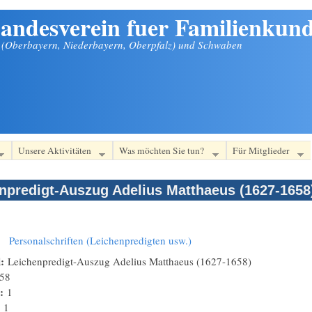
andesverein fuer Familienkund
n (Oberbayern, Niederbayern, Oberpfalz) und Schwaben
Unsere Aktivitäten
Was möchten Sie tun?
Für Mitglieder
npredigt-Auszug Adelius Matthaeus (1627-1658
:
Personalschriften (Leichenpredigten usw.)
l:
Leichenpredigt-Auszug Adelius Matthaeus (1627-1658)
58
n:
1
:
1