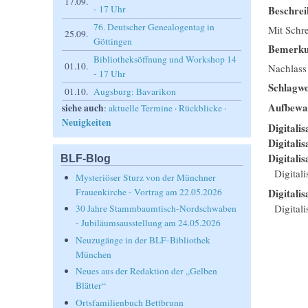
17.09.
Beschrei
- 17 Uhr
76. Deutscher Genealogentag in
Mit Schre
25.09.
Göttingen
Bemerk
Bibliotheksöffnung und Workshop 14
01.10.
Nachlass
- 17 Uhr
Schlagwo
01.10.
Augsburg: Bavarikon
Aufbewa
siehe auch
:
aktuelle Termine
·
Rückblicke
·
Neuigkeiten
Digitalis
Digitali
Digitalis
BLF-Blog
Digital
Mysteriöser Sturz von der Münchner
Frauenkirche - Vortrag am 22.05.2026
Digitalis
Digitali
30 Jahre Stammbaumtisch-Nordschwaben
- Jubiläumsausstellung am 24.05.2026
Neuzugänge in der BLF-Bibliothek
München
Neues aus der Redaktion der „Gelben
Blätter“
Ortsfamilienbuch Bettbrunn