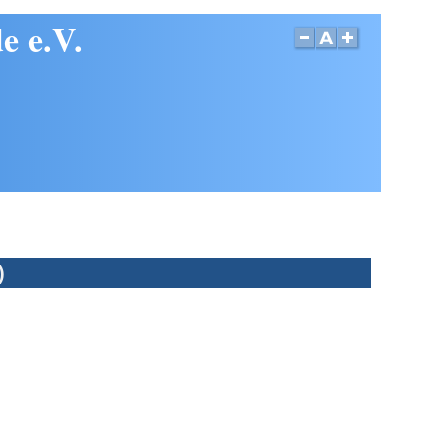
e e.V.
)