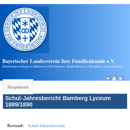
Direkt zum Inhalt
Bayerischer Landesverein fuer Familienkunde e.V.
Familienforschung in Altbayern (Oberbayern, Niederbayern, Oberpfalz) und Schwaben
Hauptmenü
Schul-Jahresbericht Bamberg Lyceum
1889/1890
Bestand:
Schul-Jahresberichte