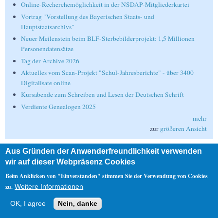
Online-Recherchemöglichkeit in der NSDAP-Mitgliederkartei
Vortrag "Vorstellung des Bayerischen Staats- und
Hauptstaatsarchivs"
Neuer Meilenstein beim BLF-Sterbebilderprojekt: 1,5 Millionen
Personendatensätze
Tag der Archive 2026
Aktuelles vom Scan-Projekt "Schul-Jahresberichte" - über 3400
Digitalisate online
Kursabende zum Schreiben und Lesen der Deutschen Schrift
Verdiente Genealogen 2025
mehr
zur
größeren Ansicht
Aus Gründen der Anwenderfreundlichkeit verwenden
Suche
wir auf dieser Webpräsenz Cookies
Suche
Beim Anklicken von "Einverstanden" stimmen Sie der Verwendung von Cookies
zu.
Weitere Informationen
Nebenmenü
OK, I agree
Nein, danke