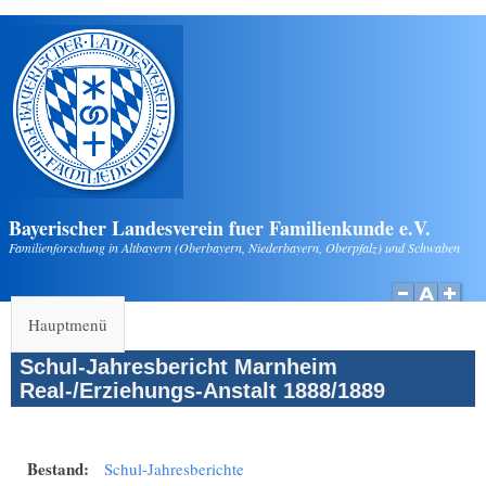
Direkt zum Inhalt
Bayerischer Landesverein fuer Familienkunde e.V.
Familienforschung in Altbayern (Oberbayern, Niederbayern, Oberpfalz) und Schwaben
Hauptmenü
Schul-Jahresbericht Marnheim
Real-/Erziehungs-Anstalt 1888/1889
Bestand:
Schul-Jahresberichte