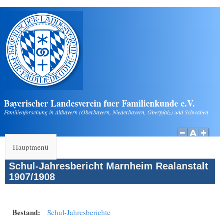
Direkt zum Inhalt
Bayerischer Landesverein fuer Familienkunde e.V.
Familienforschung in Altbayern (Oberbayern, Niederbayern, Oberpfalz) und Schwaben
Hauptmenü
Schul-Jahresbericht Marnheim Realanstalt
1907/1908
Bestand:
Schul-Jahresberichte