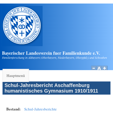
Direkt zum Inhalt
Bayerischer Landesverein fuer Familienkunde e.V.
Familienforschung in Altbayern (Oberbayern, Niederbayern, Oberpfalz) und Schwaben
Hauptmenü
Schul-Jahresbericht Aschaffenburg
humanistisches Gymnasium 1910/1911
Bestand:
Schul-Jahresberichte