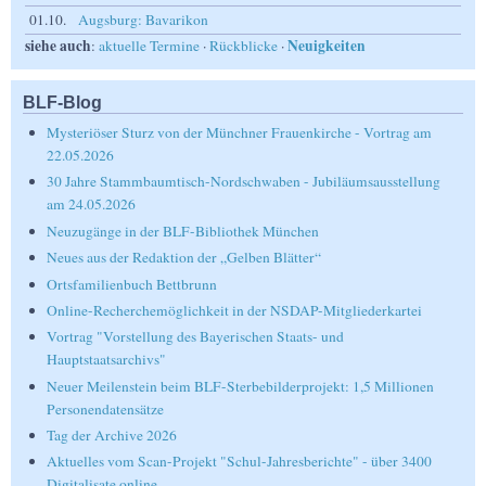
01.10.
Augsburg: Bavarikon
siehe auch
Neuigkeiten
:
aktuelle Termine
·
Rückblicke
·
BLF-Blog
Mysteriöser Sturz von der Münchner Frauenkirche - Vortrag am
22.05.2026
30 Jahre Stammbaumtisch-Nordschwaben - Jubiläumsausstellung
am 24.05.2026
Neuzugänge in der BLF-Bibliothek München
Neues aus der Redaktion der „Gelben Blätter“
Ortsfamilienbuch Bettbrunn
Online-Recherchemöglichkeit in der NSDAP-Mitgliederkartei
Vortrag "Vorstellung des Bayerischen Staats- und
Hauptstaatsarchivs"
Neuer Meilenstein beim BLF-Sterbebilderprojekt: 1,5 Millionen
Personendatensätze
Tag der Archive 2026
Aktuelles vom Scan-Projekt "Schul-Jahresberichte" - über 3400
Digitalisate online