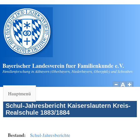
Direkt zum Inhalt
Bayerischer Landesverein fuer Familienkunde e.V.
Familienforschung in Altbayern (Oberbayern, Niederbayern, Oberpfalz) und Schwaben
Hauptmenü
Schul-Jahresbericht Kaiserslautern Kreis-
Realschule 1883/1884
Bestand:
Schul-Jahresberichte