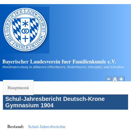
Direkt zum Inhalt
Bayerischer Landesverein fuer Familienkunde e.V.
Familienforschung in Altbayern (Oberbayern, Niederbayern, Oberpfalz) und Schwaben
Hauptmenü
Schul-Jahresbericht Deutsch-Krone
Gymnasium 1904
Bestand:
Schul-Jahresberichte