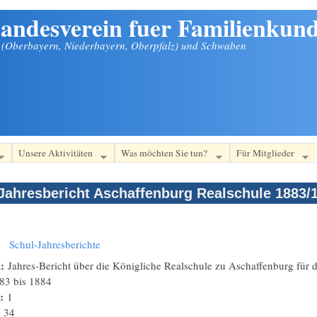
andesverein fuer Familienkund
n (Oberbayern, Niederbayern, Oberpfalz) und Schwaben
Unsere Aktivitäten
Was möchten Sie tun?
Für Mitglieder
Jahresbericht Aschaffenburg Realschule 1883/
:
Schul-Jahresberichte
l:
Jahres-Bericht über die Königliche Realschule zu Aschaffenburg für 
83
bis
1884
n:
1
:
34