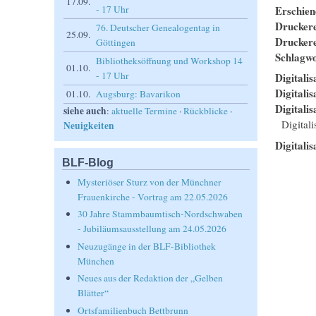
17.09.
Erschie
- 17 Uhr
Drucker
76. Deutscher Genealogentag in
25.09.
Drucker
Göttingen
Schlagwo
Bibliotheksöffnung und Workshop 14
01.10.
- 17 Uhr
Digitalis
Digitali
01.10.
Augsburg: Bavarikon
Digitalis
siehe auch
:
aktuelle Termine
·
Rückblicke
·
Digital
Neuigkeiten
Digitalis
BLF-Blog
Mysteriöser Sturz von der Münchner
Frauenkirche - Vortrag am 22.05.2026
30 Jahre Stammbaumtisch-Nordschwaben
- Jubiläumsausstellung am 24.05.2026
Neuzugänge in der BLF-Bibliothek
München
Neues aus der Redaktion der „Gelben
Blätter“
Ortsfamilienbuch Bettbrunn