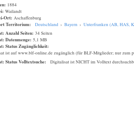
nen:
1884
ei:
Wailandt
ei-Ort:
Aschaffenburg
rt Territorium:
Deutschland
›
Bayern
›
Unterfranken (AB, HAS, 
at: Anzahl Seiten:
34 Seiten
sat: Datenmenge:
5,1 MB
at: Status Zugänglichkeit:
isat ist auf www.blf-online.de zugänglich (für BLF-Mitglieder; nur zum
at: Status Volltextsuche:
Digitalisat ist NICHT im Volltext durchsuchb