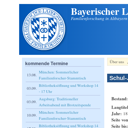
Bayerischer L
Direkt zum Inhalt
Familienforschung in Altbayer
Über uns
kommende Termine
München: Sommerlicher
13.08.
Schul-
Familienforscher-Stammtisch
Bibliotheksöffnung und Workshop 14
03.09.
- 17 Uhr
Bestand
Augsburg: Traditioneller
03.09.
Arbeitsabend mit Brotzeitspende
Langtite
München: Sommerlicher
Jahr:
18
10.09.
Familienforscher-Stammtisch
Seite vo
Seite bis
Bibliotheksöffnung und Workshop 14