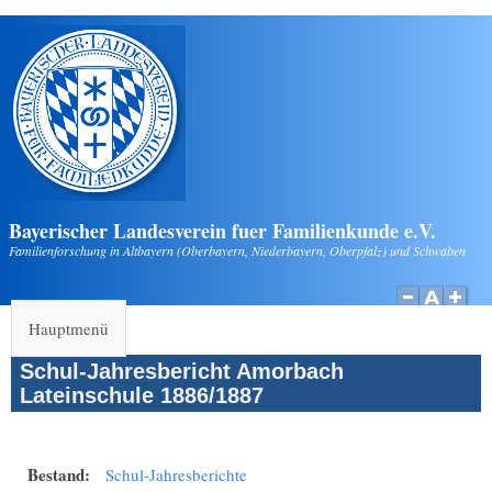
Direkt zum Inhalt
Bayerischer Landesverein fuer Familienkunde e.V.
Familienforschung in Altbayern (Oberbayern, Niederbayern, Oberpfalz) und Schwaben
Hauptmenü
Schul-Jahresbericht Amorbach
Lateinschule 1886/1887
Bestand:
Schul-Jahresberichte