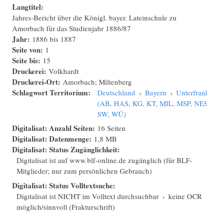
Langtitel:
Jahres-Bericht über die Königl. bayer. Lateinschule zu
Amorbach für das Studienjahr 1886/87
Jahr:
1886
bis
1887
Seite von:
1
Seite bis:
15
Druckerei:
Volkhardt
Druckerei-Ort:
Amorbach; Miltenberg
Schlagwort Territorium:
Deutschland
›
Bayern
›
Unterfranken
(AB, HAS, KG, KT, MIL, MSP, NES,
SW, WÜ)
Digitalisat: Anzahl Seiten:
16 Seiten
Digitalisat: Datenmenge:
1,8 MB
Digitalisat: Status Zugänglichkeit:
Digitalisat ist auf www.blf-online.de zugänglich (für BLF-
Mitglieder; nur zum persönlichen Gebrauch)
Digitalisat: Status Volltextsuche:
Digitalisat ist NICHT im Volltext durchsuchbar
›
keine OCR
möglich/sinnvoll (Frakturschrift)