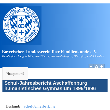
Direkt zum Inhalt
Bayerischer Landesverein fuer Familienkunde e.V.
Familienforschung in Altbayern (Oberbayern, Niederbayern, Oberpfalz) und Schwaben
Hauptmenü
Schul-Jahresbericht Aschaffenburg
humanistisches Gymnasium 1895/1896
Bestand:
Schul-Jahresberichte