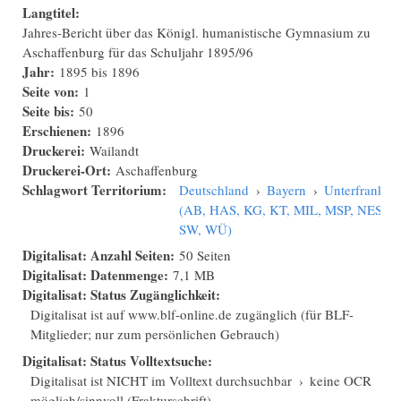
Langtitel:
Jahres-Bericht über das Königl. humanistische Gymnasium zu
Aschaffenburg für das Schuljahr 1895/96
Jahr:
1895
bis
1896
Seite von:
1
Seite bis:
50
Erschienen:
1896
Druckerei:
Wailandt
Druckerei-Ort:
Aschaffenburg
Schlagwort Territorium:
Deutschland
›
Bayern
›
Unterfranken
(AB, HAS, KG, KT, MIL, MSP, NES,
SW, WÜ)
Digitalisat: Anzahl Seiten:
50 Seiten
Digitalisat: Datenmenge:
7,1 MB
Digitalisat: Status Zugänglichkeit:
Digitalisat ist auf www.blf-online.de zugänglich (für BLF-
Mitglieder; nur zum persönlichen Gebrauch)
Digitalisat: Status Volltextsuche:
Digitalisat ist NICHT im Volltext durchsuchbar
›
keine OCR
möglich/sinnvoll (Frakturschrift)