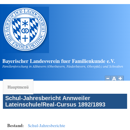
Direkt zum Inhalt
Bayerischer Landesverein fuer Familienkunde e.V.
Familienforschung in Altbayern (Oberbayern, Niederbayern, Oberpfalz) und Schwaben
Hauptmenü
Schul-Jahresbericht Annweiler
Lateinschule/Real-Cursus 1892/1893
Bestand:
Schul-Jahresberichte