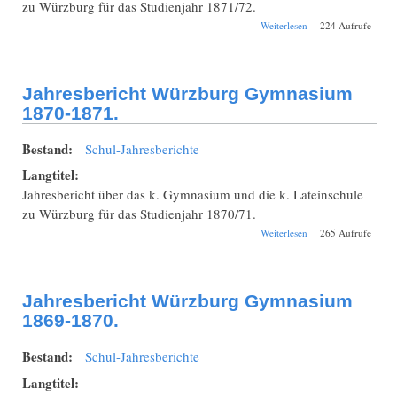
zu Würzburg für das Studienjahr 1871/72.
über Jahresbericht
Weiterlesen
224 Aufrufe
Würzburg
Gymnasium 1871-
1872.
Jahresbericht Würzburg Gymnasium
1870-1871.
Bestand:
Schul-Jahresberichte
Langtitel:
Jahresbericht über das k. Gymnasium und die k. Lateinschule
zu Würzburg für das Studienjahr 1870/71.
über Jahresbericht
Weiterlesen
265 Aufrufe
Würzburg
Gymnasium 1870-
1871.
Jahresbericht Würzburg Gymnasium
1869-1870.
Bestand:
Schul-Jahresberichte
Langtitel: