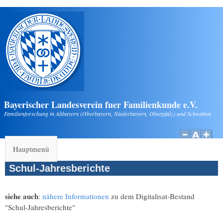
Direkt zum Inhalt
Bayerischer Landesverein fuer Familienkunde e.V.
Familienforschung in Altbayern (Oberbayern, Niederbayern, Oberpfalz) und Schwaben
Hauptmenü
Schul-Jahresberichte
siehe auch
:
nähere Informationen
zu dem Digitalisat-Bestand
"Schul-Jahresberichte"