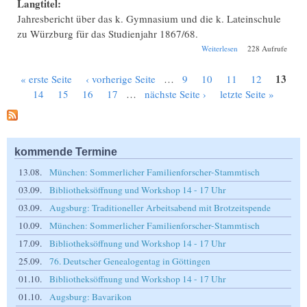
Langtitel:
Jahresbericht über das k. Gymnasium und die k. Lateinschule
zu Würzburg für das Studienjahr 1867/68.
über Jahresbericht
Weiterlesen
228 Aufrufe
Würzburg
Gymnasium 1867-
13
« erste Seite
‹ vorherige Seite
…
9
10
11
12
1868.
Seiten
14
15
16
17
…
nächste Seite ›
letzte Seite »
kommende Termine
13.08.
München: Sommerlicher Familienforscher-Stammtisch
03.09.
Bibliotheksöffnung und Workshop 14 - 17 Uhr
03.09.
Augsburg: Traditioneller Arbeitsabend mit Brotzeitspende
10.09.
München: Sommerlicher Familienforscher-Stammtisch
17.09.
Bibliotheksöffnung und Workshop 14 - 17 Uhr
25.09.
76. Deutscher Genealogentag in Göttingen
01.10.
Bibliotheksöffnung und Workshop 14 - 17 Uhr
01.10.
Augsburg: Bavarikon