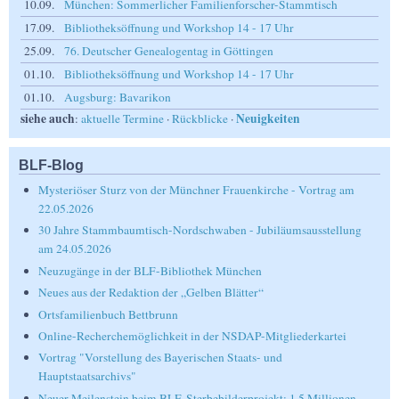
10.09.
München: Sommerlicher Familienforscher-Stammtisch
17.09.
Bibliotheksöffnung und Workshop 14 - 17 Uhr
25.09.
76. Deutscher Genealogentag in Göttingen
01.10.
Bibliotheksöffnung und Workshop 14 - 17 Uhr
01.10.
Augsburg: Bavarikon
siehe auch
Neuigkeiten
:
aktuelle Termine
·
Rückblicke
·
BLF-Blog
Mysteriöser Sturz von der Münchner Frauenkirche - Vortrag am
22.05.2026
30 Jahre Stammbaumtisch-Nordschwaben - Jubiläumsausstellung
am 24.05.2026
Neuzugänge in der BLF-Bibliothek München
Neues aus der Redaktion der „Gelben Blätter“
Ortsfamilienbuch Bettbrunn
Online-Recherchemöglichkeit in der NSDAP-Mitgliederkartei
Vortrag "Vorstellung des Bayerischen Staats- und
Hauptstaatsarchivs"
Neuer Meilenstein beim BLF-Sterbebilderprojekt: 1,5 Millionen