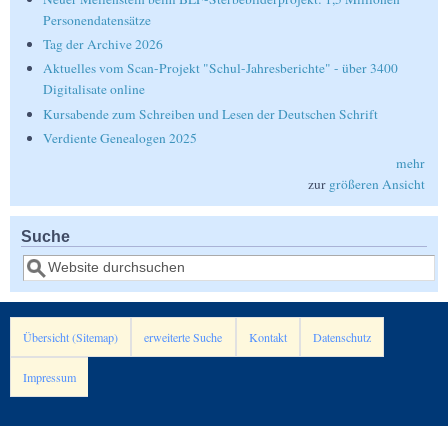
Personendatensätze
Tag der Archive 2026
Aktuelles vom Scan-Projekt "Schul-Jahresberichte" - über 3400
Digitalisate online
Kursabende zum Schreiben und Lesen der Deutschen Schrift
Verdiente Genealogen 2025
mehr
zur
größeren Ansicht
Suche
Suche
Übersicht (Sitemap)
erweiterte Suche
Kontakt
Datenschutz
Impressum