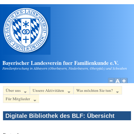
Direkt zum Inhalt
Bayerischer Landesverein fuer Familienkunde e.V.
Familienforschung in Altbayern (Oberbayern, Niederbayern, Oberpfalz) und Schwaben
Über uns
Unsere Aktivitäten
Was möchten Sie tun?
Für Mitglieder
Digitale Bibliothek des BLF: Übersicht