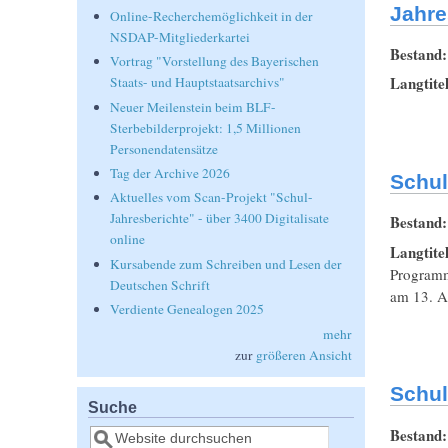
Jahre
Online-Recherchemöglichkeit in der
NSDAP-Mitgliederkartei
Bestand
Vortrag "Vorstellung des Bayerischen
Langtite
Staats- und Hauptstaatsarchivs"
Neuer Meilenstein beim BLF-
Sterbebilderprojekt: 1,5 Millionen
Personendatensätze
Tag der Archive 2026
Schul
Aktuelles vom Scan-Projekt "Schul-
Jahresberichte" - über 3400 Digitalisate
Bestand
online
Langtite
Kursabende zum Schreiben und Lesen der
Programm
Deutschen Schrift
am 13. Ap
Verdiente Genealogen 2025
mehr
zur
größeren Ansicht
Schul
Suche
Bestand
Suche