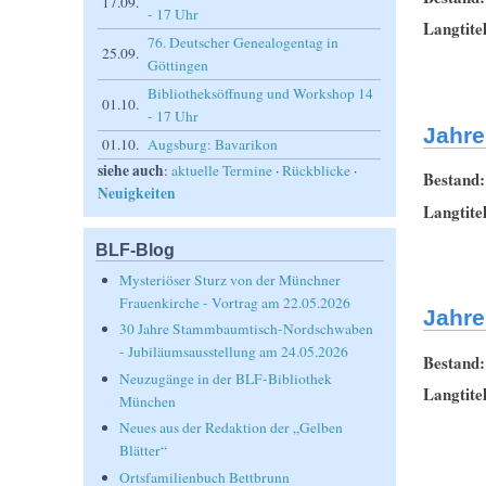
17.09.
- 17 Uhr
Langtite
76. Deutscher Genealogentag in
25.09.
Göttingen
Bibliotheksöffnung und Workshop 14
01.10.
- 17 Uhr
Jahre
01.10.
Augsburg: Bavarikon
siehe auch
:
aktuelle Termine
·
Rückblicke
·
Bestand
Neuigkeiten
Langtite
BLF-Blog
Mysteriöser Sturz von der Münchner
Frauenkirche - Vortrag am 22.05.2026
Jahre
30 Jahre Stammbaumtisch-Nordschwaben
- Jubiläumsausstellung am 24.05.2026
Bestand
Neuzugänge in der BLF-Bibliothek
Langtite
München
Neues aus der Redaktion der „Gelben
Blätter“
Ortsfamilienbuch Bettbrunn