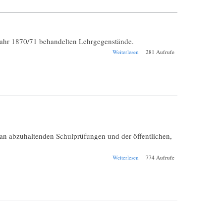
jahr 1870/71 behandelten Lehrgegenstände.
über Jahresbericht
Weiterlesen
281 Aufrufe
Winterthur
Stadtschule 1870-
1871.
an abzuhaltenden Schulprüfungen und der öffentlichen,
über Schul-
Weiterlesen
774 Aufrufe
Jahresbericht
Aargau
Kantonschule 1872