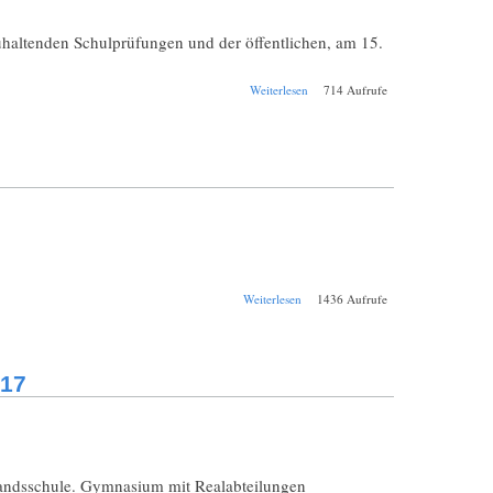
haltenden Schulprüfungen und der öffentlichen, am 15.
über Schul-
Weiterlesen
714 Aufrufe
Jahresbericht
Aargau
Kantonschule 1871
über Die Wallonen-
Weiterlesen
1436 Aufrufe
Familie HERF
917
slandsschule. Gymnasium mit Realabteilungen