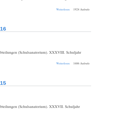
über Schul-
Weiterlesen
1924 Aufrufe
Jahresbericht Davos
Fridericianum
1916/1917
916
bteilungen (Schulsanatorium). XXXVIII. Schuljahr
über Schul-
Weiterlesen
1686 Aufrufe
Jahresbericht Davos
Fridericianum
1915/1916
915
abteilungen (Schulsanatorium). XXXVII. Schuljahr