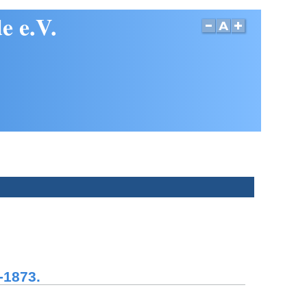
e e.V.
-1873.