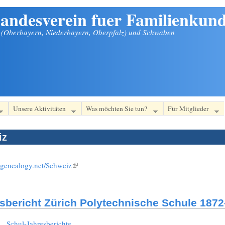
andesverein fuer Familienkund
n (Oberbayern, Niederbayern, Oberpfalz) und Schwaben
Unsere Aktivitäten
Was möchten Sie tun?
Für Mitglieder
iz
i.genealogy.net/Schweiz
(Link ist extern)
sbericht Zürich Polytechnische Schule 1872
:
Schul-Jahresberichte