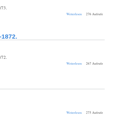
/73.
über Jahresbericht
Weiterlesen
276 Aufrufe
Zürich
Polytechnische
Schule 1872-1873.
-1872.
/72.
über Jahresbericht
Weiterlesen
267 Aufrufe
Zürich
Polytechnische
Schule 1871-1872.
über Jahresbericht
Weiterlesen
275 Aufrufe
Zürich
Kantonschule
1870-1871.