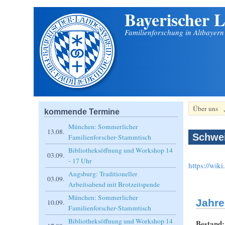
Bayerischer L
Direkt zum Inhalt
Familienforschung in Altbayer
Über uns
kommende Termine
München: Sommerlicher
13.08.
Schwe
Familienforscher-Stammtisch
Bibliotheksöffnung und Workshop 14
03.09.
- 17 Uhr
https://wik
Augsburg: Traditioneller
03.09.
Arbeitsabend mit Brotzeitspende
München: Sommerlicher
Jahre
10.09.
Familienforscher-Stammtisch
Bibliotheksöffnung und Workshop 14
Bestand