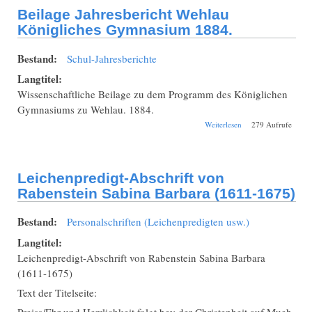
Beilage Jahresbericht Wehlau
Königliches Gymnasium 1884.
Bestand:
Schul-Jahresberichte
Langtitel:
Wissenschaftliche Beilage zu dem Programm des Königlichen
Gymnasiums zu Wehlau. 1884.
über Beilage
Weiterlesen
279 Aufrufe
Jahresbericht
Wehlau
Königliches
Gymnasium 1884.
Leichenpredigt-Abschrift von
Rabenstein Sabina Barbara (1611-1675)
Bestand:
Personalschriften (Leichenpredigten usw.)
Langtitel:
Leichenpredigt-Abschrift von Rabenstein Sabina Barbara
(1611-1675)
Text der Titelseite:
Preiss/Ehr und Herrlichkeit folgt bey der Christenheit auf Mueh