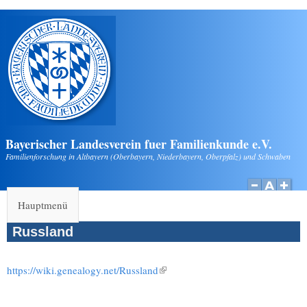
Direkt zum Inhalt
Bayerischer Landesverein fuer Familienkunde e.V.
Familienforschung in Altbayern (Oberbayern, Niederbayern, Oberpfalz) und Schwaben
Hauptmenü
Russland
https://wiki.genealogy.net/Russland
(Link ist extern)