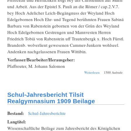
und Arbeit. Aus der Epistel S. Pauli an die Römer / cap.2.V.7.
bey Hoch Adelicher Leich-Begängnuss der Weyland Hoch
Edelgebornen Hoch Ehr- und Tugend berühmten Frauen Sabinä
Barbara von Rabenstein gebornen von der Grün des Weyland
Hoch Edelgebornen Gestrengen und Mannvesten Herren
Friedrich Tobiä von Rabenstein uff Trautenbergk x. Hoch Fürstl.
Brandenb. wolverlient gewesenen Cammer-Junkern wohlseel.
Andenken nachgelassenen Frauen Wittibin.
Verfasser/Bearbeiter/Herausgeber:
Pfaffreuter, M. Johann Salomon
über
Weiterlesen
1500 Aufrufe
Leichenpredigt-
Abschrift von
Rabenstein Sabina
Barbara (1611-
Schul-Jahresbericht Tilsit
1675)
Realgymnasium 1909 Beilage
Bestand:
Schul-Jahresberichte
Langtitel:
Wissenschaftliche Beilage zum Jahresbericht des Königlichen