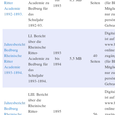
Ritter
Academie zu
Seiten
(für B
1893
Academie
Bedburg für
Mitgli
1892-1893.
das
nur z
Schuljahr
persön
1892-93.
Gebra
Digita
LI. Bericht
ist auf
über die
Jahresbericht
www.b
Rheinische
Bedburg
online
Ritter-
1893
Rheinische
40
zugän
Academie zu
bis
5,5 MB
Ritter
Seiten
(für B
Bedburg für
1894
Academie
Mitgli
das
1893-1894.
nur z
Schuljahr
persön
1893-1894.
Gebra
Digita
LIII. Bericht
ist auf
über die
Jahresbericht
www.b
Rheinische
Bedburg
online
Ritter-
1895
Rheinische
56
zugän