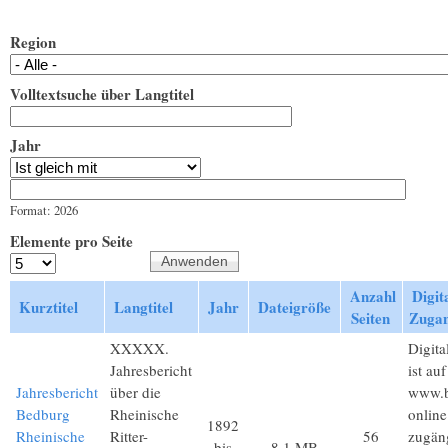
Region
Volltextsuche über Langtitel
Jahr
Jahr
Datum
Format: 2026
Elemente pro Seite
Anzahl
Digita
Kurztitel
Langtitel
Jahr
Dateigröße
Seiten
Zuga
XXXXX.
Digita
Jahresbericht
ist auf
Jahresbericht
über die
www.b
Bedburg
Rheinische
online
1892
Rheinische
Ritter-
56
zugän
bis
8,1 MB