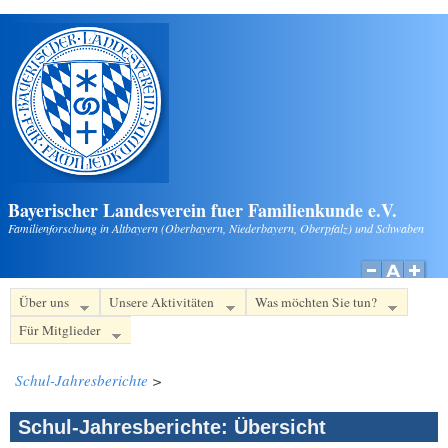
Direkt zum Inhalt
Bayerischer Landesverein fuer Familienkunde e.V.
Familienforschung in Altbayern (Oberbayern, Niederbayern, Oberpfalz) und Schwaben
Über uns
Unsere Aktivitäten
Was möchten Sie tun?
Für Mitglieder
Schul-Jahresberichte
>
Schul-Jahresberichte: Übersicht