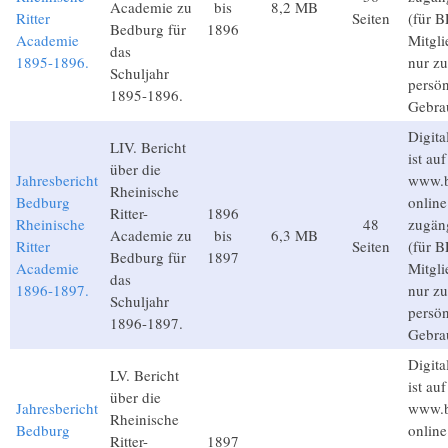
Academie zu
bis
8,2 MB
Ritter
Seiten
(für B
Bedburg für
1896
Academie
Mitgli
das
1895-1896.
nur z
Schuljahr
persön
1895-1896.
Gebra
Digita
LIV. Bericht
ist auf
über die
Jahresbericht
www.b
Rheinische
Bedburg
online
Ritter-
1896
Rheinische
48
zugän
Academie zu
bis
6,3 MB
Ritter
Seiten
(für B
Bedburg für
1897
Academie
Mitgli
das
1896-1897.
nur z
Schuljahr
persön
1896-1897.
Gebra
Digita
LV. Bericht
ist auf
über die
Jahresbericht
www.b
Rheinische
Bedburg
online
Ritter-
1897