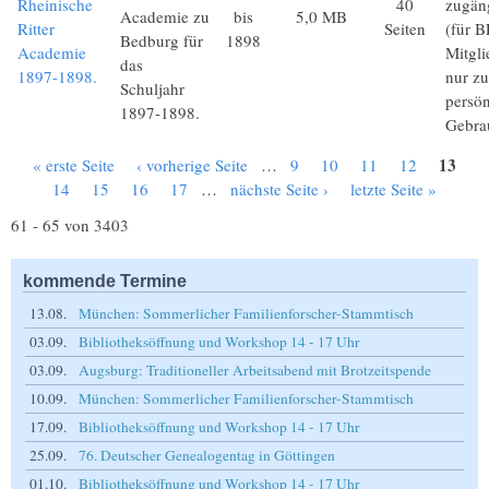
Rheinische
40
zugän
Academie zu
bis
5,0 MB
Ritter
Seiten
(für B
Bedburg für
1898
Academie
Mitgli
das
1897-1898.
nur z
Schuljahr
persön
1897-1898.
Gebra
13
« erste Seite
‹ vorherige Seite
…
9
10
11
12
Seiten
14
15
16
17
…
nächste Seite ›
letzte Seite »
61 - 65 von 3403
kommende Termine
13.08.
München: Sommerlicher Familienforscher-Stammtisch
03.09.
Bibliotheksöffnung und Workshop 14 - 17 Uhr
03.09.
Augsburg: Traditioneller Arbeitsabend mit Brotzeitspende
10.09.
München: Sommerlicher Familienforscher-Stammtisch
17.09.
Bibliotheksöffnung und Workshop 14 - 17 Uhr
25.09.
76. Deutscher Genealogentag in Göttingen
01.10.
Bibliotheksöffnung und Workshop 14 - 17 Uhr