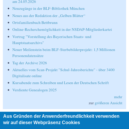
am 24.05.2026
Neuzugänge in der BLF-Bibliothek München
Neues aus der Redaktion der „Gelben Blätter“
Ortsfamilienbuch Bettbrunn
Online-Recherchemöglichkeit in der NSDAP-Mitgliederkartei
Vortrag "Vorstellung des Bayerischen Staats- und
Hauptstaatsarchivs"
Neuer Meilenstein beim BLF-Sterbebilderprojekt: 1,5 Millionen
Personendatensätze
Tag der Archive 2026
Aktuelles vom Scan-Projekt "Schul-Jahresberichte" - über 3400
Digitalisate online
Kursabende zum Schreiben und Lesen der Deutschen Schrift
Verdiente Genealogen 2025
mehr
zur
größeren Ansicht
Aus Gründen der Anwenderfreundlichkeit verwenden
Suche
wir auf dieser Webpräsenz Cookies
Suche