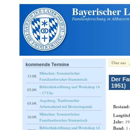
Bayerischer L
Direkt zum Inhalt
Familienforschung in Altbayer
Über uns
kommende Termine
München: Sommerlicher
13.08.
Der Fa
Familienforscher-Stammtisch
1951)
Bibliotheksöffnung und Workshop 14
03.09.
- 17 Uhr
Augsburg: Traditioneller
03.09.
Bestand
Arbeitsabend mit Brotzeitspende
München: Sommerlicher
Langtite
10.09.
Familienforscher-Stammtisch
Jahr:
19
Band:
1 
Bibliotheksöffnung und Workshop 14