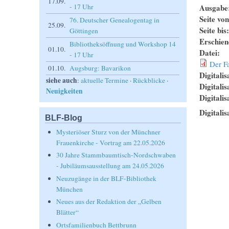
17.09.
Ausgabe
- 17 Uhr
Seite vo
76. Deutscher Genealogentag in
25.09.
Seite bis
Göttingen
Erschie
Bibliotheksöffnung und Workshop 14
01.10.
Datei:
- 17 Uhr
Der F
01.10.
Augsburg: Bavarikon
Digitalis
siehe auch
:
aktuelle Termine
·
Rückblicke
·
Digitali
Neuigkeiten
Digitalis
Digitalis
BLF-Blog
Mysteriöser Sturz von der Münchner
Frauenkirche - Vortrag am 22.05.2026
30 Jahre Stammbaumtisch-Nordschwaben
- Jubiläumsausstellung am 24.05.2026
Neuzugänge in der BLF-Bibliothek
München
Neues aus der Redaktion der „Gelben
Blätter“
Ortsfamilienbuch Bettbrunn