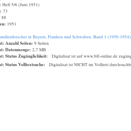
:
Heft 5/6 (Juni 1951)
n:
73
:
88
nen:
1951
amilienforscher in Bayern, Franken und Schwaben, Band 1 (1950-1954),
at: Anzahl Seiten:
9 Seiten
sat: Datenmenge:
2,7 MB
at: Status Zugänglichkeit:
Digitalisat ist auf www.blf-online.de zugän
at: Status Volltextsuche:
Digitalisat ist NICHT im Volltext durchsuchb