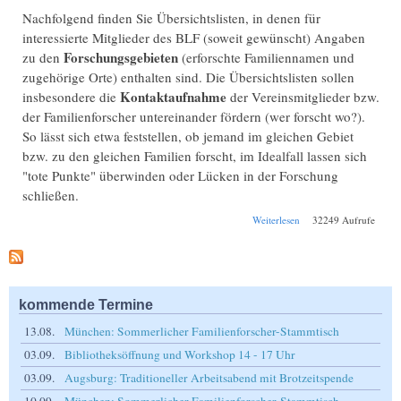
Nachfolgend finden Sie Übersichtslisten, in denen für
interessierte Mitglieder des BLF (soweit gewünscht) Angaben
Forschungsgebieten
zu den
(erforschte Familiennamen und
zugehörige Orte) enthalten sind. Die Übersichtslisten sollen
Kontaktaufnahme
insbesondere die
der Vereinsmitglieder bzw.
der Familienforscher untereinander fördern (wer forscht wo?).
So lässt sich etwa feststellen, ob jemand im gleichen Gebiet
bzw. zu den gleichen Familien forscht, im Idealfall lassen sich
"tote Punkte" überwinden oder Lücken in der Forschung
schließen.
über Forscherprofile
Weiterlesen
32249 Aufrufe
kommende Termine
13.08.
München: Sommerlicher Familienforscher-Stammtisch
03.09.
Bibliotheksöffnung und Workshop 14 - 17 Uhr
03.09.
Augsburg: Traditioneller Arbeitsabend mit Brotzeitspende
10.09.
München: Sommerlicher Familienforscher-Stammtisch