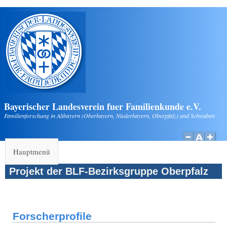
Direkt zum Inhalt
Bayerischer Landesverein fuer Familienkunde e.V.
Familienforschung in Altbayern (Oberbayern, Niederbayern, Oberpfalz) und Schwaben
Hauptmenü
Projekt der BLF-Bezirksgruppe Oberpfalz
Forscherprofile