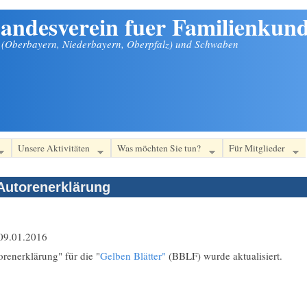
andesverein fuer Familienkund
n (Oberbayern, Niederbayern, Oberpfalz) und Schwaben
Unsere Aktivitäten
Was möchten Sie tun?
Für Mitglieder
utorenerklärung
09.01.2016
renerklärung" für die "
Gelben Blätter"
(BBLF) wurde aktualisiert.