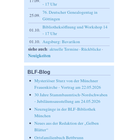
17.09.
- 17 Uhr
76. Deutscher Genealogentag in
25.09.
Göttingen
Bibliotheksöffnung und Workshop 14
01.10.
- 17 Uhr
01.10.
Augsburg: Bavarikon
siehe auch
:
aktuelle Termine
·
Rückblicke
·
Neuigkeiten
BLF-Blog
Mysteriöser Sturz von der Münchner
Frauenkirche - Vortrag am 22.05.2026
30 Jahre Stammbaumtisch-Nordschwaben
- Jubiläumsausstellung am 24.05.2026
Neuzugänge in der BLF-Bibliothek
München
Neues aus der Redaktion der „Gelben
Blätter“
Ortsfamilienbuch Bettbrunn