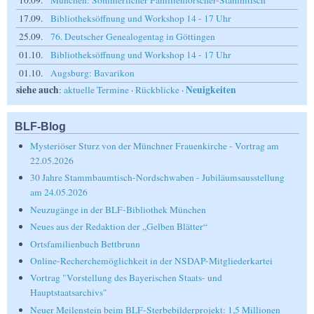
10.09.
München: Sommerlicher Familienforscher-Stammtisch
17.09.
Bibliotheksöffnung und Workshop 14 - 17 Uhr
25.09.
76. Deutscher Genealogentag in Göttingen
01.10.
Bibliotheksöffnung und Workshop 14 - 17 Uhr
01.10.
Augsburg: Bavarikon
siehe auch
Neuigkeiten
:
aktuelle Termine
·
Rückblicke
·
BLF-Blog
Mysteriöser Sturz von der Münchner Frauenkirche - Vortrag am
22.05.2026
30 Jahre Stammbaumtisch-Nordschwaben - Jubiläumsausstellung
am 24.05.2026
Neuzugänge in der BLF-Bibliothek München
Neues aus der Redaktion der „Gelben Blätter“
Ortsfamilienbuch Bettbrunn
Online-Recherchemöglichkeit in der NSDAP-Mitgliederkartei
Vortrag "Vorstellung des Bayerischen Staats- und
Hauptstaatsarchivs"
Neuer Meilenstein beim BLF-Sterbebilderprojekt: 1,5 Millionen