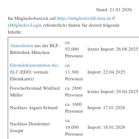
Stand: 21.01.2026
Im Mitgliederbereich auf
https://mitglieder.blf-data.de
(Link ist
(
Mitglieder-Login
erforderlich) finden Sie derzeit folgende
extern)
Inhalte:
ca.
Ahnenlisten
aus der BLF-
92.000
letzter Import: 26.08.2025
Bibliothek München
Personen
Elterndokumentation des
ca.
BLF
(EDO; vormals
11.300
Import: 22.04.2025
Elternkartei)
Personen
Forscherbestand Winfried
ca. 2800
letzter Import: 29.04.2025
Müller
Personen
ca. 1600
Nachlass Aigner-Schmid
Import: 17.01.2026
Personen
ca.
Nachlass Demleitner
10.000
Import: 18.01.2026
Joseph
Personen