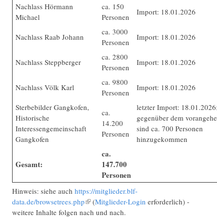
Nachlass Hörmann
ca. 150
Import: 18.01.2026
Michael
Personen
ca. 3000
Nachlass Raab Johann
Import: 18.01.2026
Personen
ca. 2800
Nachlass Steppberger
Import: 18.01.2026
Personen
ca. 9800
Nachlass Völk Karl
Import: 18.01.2026
Personen
Sterbebilder Gangkofen,
letzter Import: 18.01.2026
ca.
Historische
gegenüber dem vorangehe
14.200
Interessengemeinschaft
sind ca. 700 Personen
Personen
Gangkofen
hinzugekommen
ca.
Gesamt:
147.700
Personen
Hinweis: siehe auch
https://mitglieder.blf-
data.de/browsetrees.php
(Link ist extern)
(
Mitglieder-Login
erforderlich) -
weitere Inhalte folgen nach und nach.