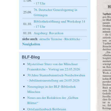
17.09.
- 17 Uhr
76. Deutscher Genealogentag in
25.09.
Göttingen
Bibliotheksöffnung und Workshop 14
01.10.
- 17 Uhr
01.10.
Augsburg: Bavarikon
siehe auch
:
aktuelle Termine
·
Rückblicke
·
Neuigkeiten
BLF-Blog
Mysteriöser Sturz von der Münchner
Frauenkirche - Vortrag am 22.05.2026
30 Jahre Stammbaumtisch-Nordschwaben
- Jubiläumsausstellung am 24.05.2026
Neuzugänge in der BLF-Bibliothek
München
Neues aus der Redaktion der „Gelben
Blätter“
Ortsfamilienbuch Bettbrunn