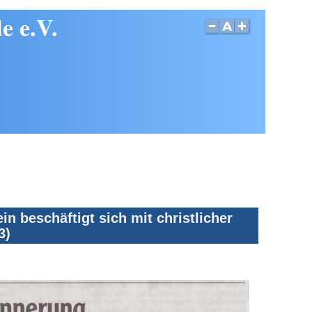
e e.V.
 beschäftigt sich mit christlicher
3)