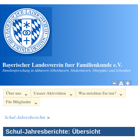
Direkt zum Inhalt
Bayerischer Landesverein fuer Familienkunde e.V.
Familienforschung in Altbayern (Oberbayern, Niederbayern, Oberpfalz) und Schwaben
Über uns
Unsere Aktivitäten
Was möchten Sie tun?
Für Mitglieder
Schul-Jahresberichte
>
Schul-Jahresberichte: Übersicht