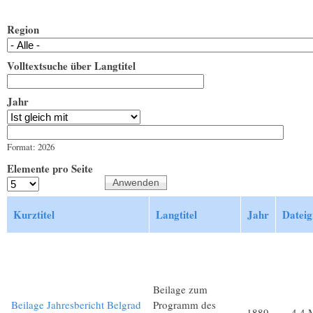
Region
Volltextsuche über Langtitel
Jahr
Jahr
Datum
Format: 2026
Elemente pro Seite
Kurztitel
Langtitel
Jahr
Dateig
Beilage zum
Beilage Jahresbericht Belgrad
Programm des
1889
4,4 