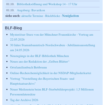
01.10.
Bibliotheksöffnung und Workshop 14 - 17 Uhr
01.10.
Augsburg: Bavarikon
siehe auch
Neuigkeiten
:
aktuelle Termine
·
Rückblicke
·
BLF-Blog
Mysteriöser Sturz von der Münchner Frauenkirche - Vortrag am
22.05.2026
30 Jahre Stammbaumtisch-Nordschwaben - Jubiläumsausstellung
am 24.05.2026
Neuzugänge in der BLF-Bibliothek München
Neues aus der Redaktion der „Gelben Blätter“
Ortsfamilienbuch Bettbrunn
Online-Recherchemöglichkeit in der NSDAP-Mitgliederkartei
Vortrag "Vorstellung des Bayerischen Staats- und
Hauptstaatsarchivs"
Neuer Meilenstein beim BLF-Sterbebilderprojekt: 1,5 Millionen
Personendatensätze
Tag der Archive 2026