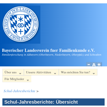
Direkt zum Inhalt
Bayerischer Landesverein fuer Familienkunde e.V.
Familienforschung in Altbayern (Oberbayern, Niederbayern, Oberpfalz) und Schwaben
Über uns
Unsere Aktivitäten
Was möchten Sie tun?
Für Mitglieder
Schul-Jahresberichte
>
Schul-Jahresberichte: Übersicht