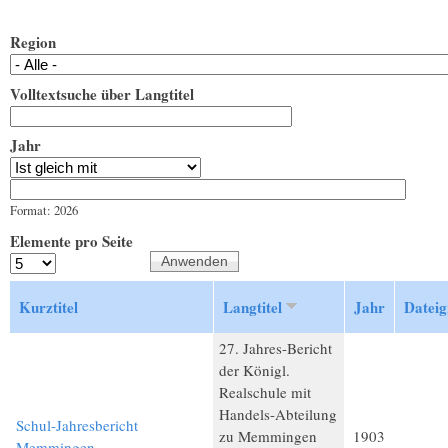
Region
Volltextsuche über Langtitel
Jahr
Jahr
Datum
Format: 2026
Elemente pro Seite
Kurztitel
Langtitel
Jahr
Dateig
27. Jahres-Bericht
der Königl.
Realschule mit
Handels-Abteilung
Schul-Jahresbericht
zu Memmingen
1903
Memmingen