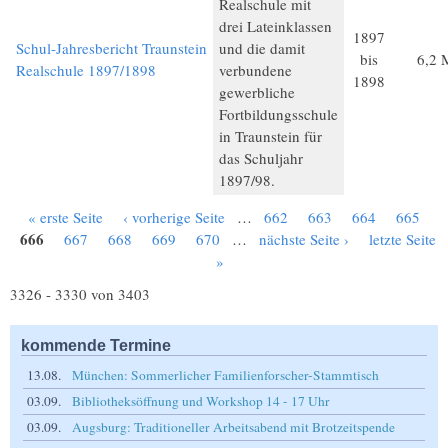
Realschule mit
drei Lateinklassen
1897
Schul-Jahresbericht Traunstein
und die damit
bis
6,2 
Realschule 1897/1898
verbundene
1898
gewerbliche
Fortbildungsschule
in Traunstein für
das Schuljahr
1897/98.
« erste Seite
‹ vorherige Seite
…
662
663
664
665
Seiten
666
667
668
669
670
…
nächste Seite ›
letzte Seite
»
3326 - 3330 von 3403
kommende Termine
13.08.
München: Sommerlicher Familienforscher-Stammtisch
03.09.
Bibliotheksöffnung und Workshop 14 - 17 Uhr
03.09.
Augsburg: Traditioneller Arbeitsabend mit Brotzeitspende