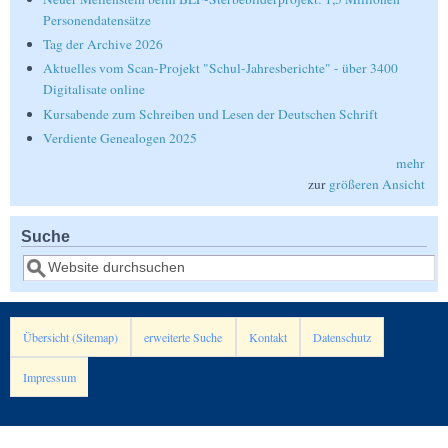
Personendatensätze
Tag der Archive 2026
Aktuelles vom Scan-Projekt "Schul-Jahresberichte" - über 3400
Digitalisate online
Kursabende zum Schreiben und Lesen der Deutschen Schrift
Verdiente Genealogen 2025
mehr
zur
größeren Ansicht
Suche
Suche
Übersicht (Sitemap)
erweiterte Suche
Kontakt
Datenschutz
Impressum