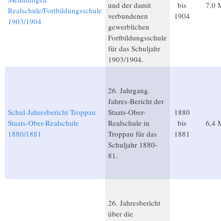
und der damit
bis
7,0 
Realschule/Fortbildungsschule
verbundenen
1904
1903/1904
gewerblichen
Fortbildungsschule
für das Schuljahr
1903/1904.
26. Jahrgang.
Jahres-Bericht der
Schul-Jahresbericht Troppau
Staats-Ober-
1880
Staats-Ober-Realschule
Realschule in
bis
6,4 
1880/1881
Troppau für das
1881
Schuljahr 1880-
81.
26. Jahresbericht
über die