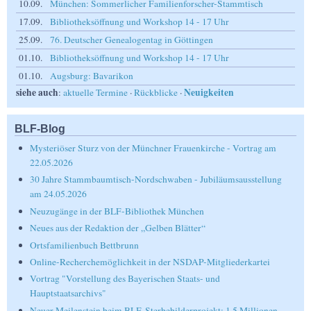
10.09.
München: Sommerlicher Familienforscher-Stammtisch
17.09.
Bibliotheksöffnung und Workshop 14 - 17 Uhr
25.09.
76. Deutscher Genealogentag in Göttingen
01.10.
Bibliotheksöffnung und Workshop 14 - 17 Uhr
01.10.
Augsburg: Bavarikon
siehe auch
Neuigkeiten
:
aktuelle Termine
·
Rückblicke
·
BLF-Blog
Mysteriöser Sturz von der Münchner Frauenkirche - Vortrag am
22.05.2026
30 Jahre Stammbaumtisch-Nordschwaben - Jubiläumsausstellung
am 24.05.2026
Neuzugänge in der BLF-Bibliothek München
Neues aus der Redaktion der „Gelben Blätter“
Ortsfamilienbuch Bettbrunn
Online-Recherchemöglichkeit in der NSDAP-Mitgliederkartei
Vortrag "Vorstellung des Bayerischen Staats- und
Hauptstaatsarchivs"
Neuer Meilenstein beim BLF-Sterbebilderprojekt: 1,5 Millionen