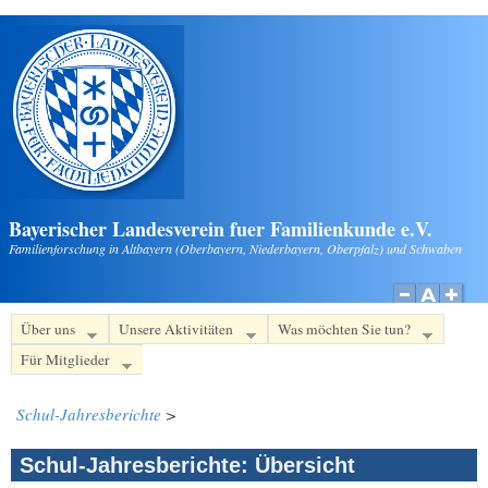
Direkt zum Inhalt
Bayerischer Landesverein fuer Familienkunde e.V.
Familienforschung in Altbayern (Oberbayern, Niederbayern, Oberpfalz) und Schwaben
Über uns
Unsere Aktivitäten
Was möchten Sie tun?
Für Mitglieder
Schul-Jahresberichte
>
Schul-Jahresberichte: Übersicht