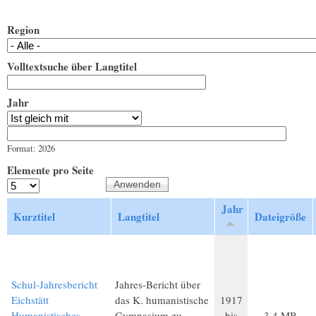
Region
Volltextsuche über Langtitel
Jahr
Jahr
Datum
Format: 2026
Elemente pro Seite
Jahr
Kurztitel
Langtitel
Dateigröße
Schul-Jahresbericht
Jahres-Bericht über
Eichstätt
das K. humanistische
1917
Humanistisches
Gymnasium zu
bis
3,4 MB