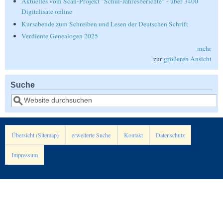
Aktuelles vom Scan-Projekt "Schul-Jahresberichte" - über 3400
Digitalisate online
Kursabende zum Schreiben und Lesen der Deutschen Schrift
Verdiente Genealogen 2025
mehr
zur
größeren Ansicht
Suche
Suche
Übersicht (Sitemap)
erweiterte Suche
Kontakt
Datenschutz
Impressum