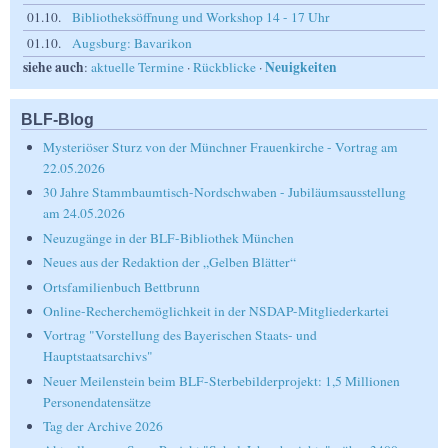
01.10.
Bibliotheksöffnung und Workshop 14 - 17 Uhr
01.10.
Augsburg: Bavarikon
siehe auch
Neuigkeiten
:
aktuelle Termine
·
Rückblicke
·
BLF-Blog
Mysteriöser Sturz von der Münchner Frauenkirche - Vortrag am
22.05.2026
30 Jahre Stammbaumtisch-Nordschwaben - Jubiläumsausstellung
am 24.05.2026
Neuzugänge in der BLF-Bibliothek München
Neues aus der Redaktion der „Gelben Blätter“
Ortsfamilienbuch Bettbrunn
Online-Recherchemöglichkeit in der NSDAP-Mitgliederkartei
Vortrag "Vorstellung des Bayerischen Staats- und
Hauptstaatsarchivs"
Neuer Meilenstein beim BLF-Sterbebilderprojekt: 1,5 Millionen
Personendatensätze
Tag der Archive 2026