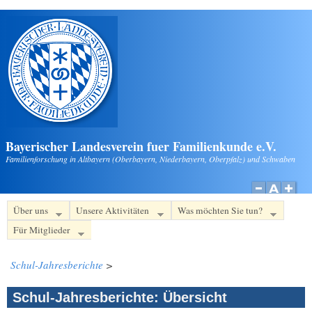
Direkt zum Inhalt
Bayerischer Landesverein fuer Familienkunde e.V.
Familienforschung in Altbayern (Oberbayern, Niederbayern, Oberpfalz) und Schwaben
Über uns
Unsere Aktivitäten
Was möchten Sie tun?
Für Mitglieder
Schul-Jahresberichte
>
Schul-Jahresberichte: Übersicht