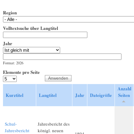
Region
Volltextsuche über Langtitel
Jahr
Jahr
Datum
Format: 2026
Elemente pro Seite
Anzahl
Kurztitel
Langtitel
Jahr
Dateigröße
Seiten
Schul-
Jahresbericht des
Jahresbericht
königl. neuen
1894