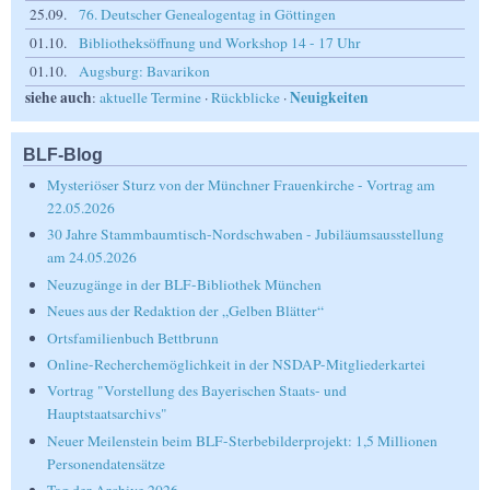
25.09.
76. Deutscher Genealogentag in Göttingen
01.10.
Bibliotheksöffnung und Workshop 14 - 17 Uhr
01.10.
Augsburg: Bavarikon
siehe auch
Neuigkeiten
:
aktuelle Termine
·
Rückblicke
·
BLF-Blog
Mysteriöser Sturz von der Münchner Frauenkirche - Vortrag am
22.05.2026
30 Jahre Stammbaumtisch-Nordschwaben - Jubiläumsausstellung
am 24.05.2026
Neuzugänge in der BLF-Bibliothek München
Neues aus der Redaktion der „Gelben Blätter“
Ortsfamilienbuch Bettbrunn
Online-Recherchemöglichkeit in der NSDAP-Mitgliederkartei
Vortrag "Vorstellung des Bayerischen Staats- und
Hauptstaatsarchivs"
Neuer Meilenstein beim BLF-Sterbebilderprojekt: 1,5 Millionen
Personendatensätze