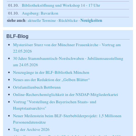
01.10.
Bibliotheksöffnung und Workshop 14 - 17 Uhr
01.10.
Augsburg: Bavarikon
siehe auch
Neuigkeiten
:
aktuelle Termine
·
Rückblicke
·
BLF-Blog
Mysteriöser Sturz von der Münchner Frauenkirche - Vortrag am
22.05.2026
30 Jahre Stammbaumtisch-Nordschwaben - Jubiläumsausstellung
am 24.05.2026
Neuzugänge in der BLF-Bibliothek München
Neues aus der Redaktion der „Gelben Blätter“
Ortsfamilienbuch Bettbrunn
Online-Recherchemöglichkeit in der NSDAP-Mitgliederkartei
Vortrag "Vorstellung des Bayerischen Staats- und
Hauptstaatsarchivs"
Neuer Meilenstein beim BLF-Sterbebilderprojekt: 1,5 Millionen
Personendatensätze
Tag der Archive 2026