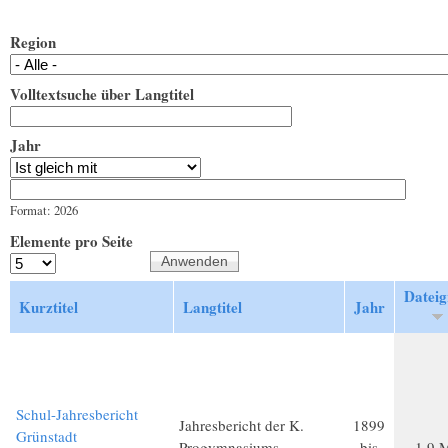
Region
Volltextsuche über Langtitel
Jahr
Jahr
Datum
Format: 2026
Elemente pro Seite
Dateig
Kurztitel
Langtitel
Jahr
Schul-Jahresbericht
Jahresbericht der K.
1899
Grünstadt
Progymnasiums
bis
1,9 