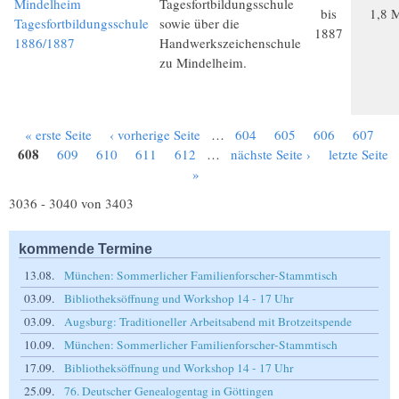
Mindelheim
Tagesfortbildungsschule
bis
1,8 
Tagesfortbildungsschule
sowie über die
1887
1886/1887
Handwerkszeichenschule
zu Mindelheim.
« erste Seite
‹ vorherige Seite
…
604
605
606
607
Seiten
608
609
610
611
612
…
nächste Seite ›
letzte Seite
»
3036 - 3040 von 3403
kommende Termine
13.08.
München: Sommerlicher Familienforscher-Stammtisch
03.09.
Bibliotheksöffnung und Workshop 14 - 17 Uhr
03.09.
Augsburg: Traditioneller Arbeitsabend mit Brotzeitspende
10.09.
München: Sommerlicher Familienforscher-Stammtisch
17.09.
Bibliotheksöffnung und Workshop 14 - 17 Uhr
25.09.
76. Deutscher Genealogentag in Göttingen