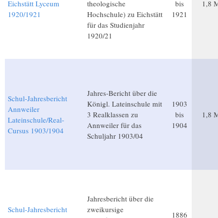
Eichstätt Lyceum
theologische
bis
1,8 
1920/1921
Hochschule) zu Eichstätt
1921
für das Studienjahr
1920/21
Jahres-Bericht über die
Schul-Jahresbericht
Königl. Lateinschule mit
1903
Annweiler
3 Realklassen zu
bis
1,8 
Lateinschule/Real-
Annweiler für das
1904
Cursus 1903/1904
Schuljahr 1903/04
Jahresbericht über die
Schul-Jahresbericht
zweikursige
1886