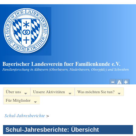
Direkt zum Inhalt
Bayerischer Landesverein fuer Familienkunde e.V.
Familienforschung in Altbayern (Oberbayern, Niederbayern, Oberpfalz) und Schwaben
Über uns
Unsere Aktivitäten
Was möchten Sie tun?
Für Mitglieder
Schul-Jahresberichte
>
Schul-Jahresberichte: Übersicht