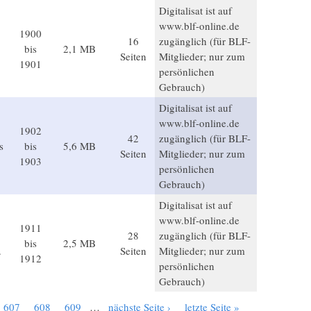
Digitalisat ist auf
www.blf-online.de
1900
16
zugänglich (für BLF-
bis
2,1 MB
Seiten
Mitglieder; nur zum
1901
persönlichen
Gebrauch)
Digitalisat ist auf
www.blf-online.de
1902
42
zugänglich (für BLF-
s
bis
5,6 MB
Seiten
Mitglieder; nur zum
1903
persönlichen
Gebrauch)
Digitalisat ist auf
www.blf-online.de
1911
28
zugänglich (für BLF-
bis
2,5 MB
.
Seiten
Mitglieder; nur zum
1912
persönlichen
Gebrauch)
607
608
609
…
nächste Seite ›
letzte Seite »