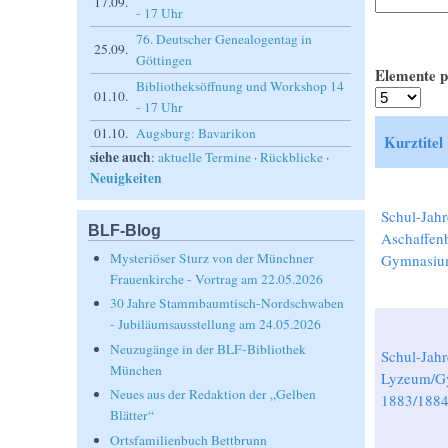
17.09.
- 17 Uhr
76. Deutscher Genealogentag in
25.09.
Göttingen
Elemente p
Bibliotheksöffnung und Workshop 14
01.10.
- 17 Uhr
01.10.
Augsburg: Bavarikon
Kurztitel
siehe auch
:
aktuelle Termine
·
Rückblicke
·
Neuigkeiten
Schul-Jahr
BLF-Blog
Aschaffen
Mysteriöser Sturz von der Münchner
Gymnasiu
Frauenkirche - Vortrag am 22.05.2026
30 Jahre Stammbaumtisch-Nordschwaben
- Jubiläumsausstellung am 24.05.2026
Neuzugänge in der BLF-Bibliothek
Schul-Jahr
München
Lyzeum/Gy
Neues aus der Redaktion der „Gelben
1883/188
Blätter“
Ortsfamilienbuch Bettbrunn