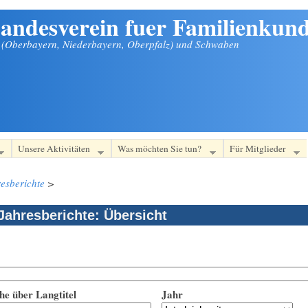
andesverein fuer Familienkund
n (Oberbayern, Niederbayern, Oberpfalz) und Schwaben
Unsere Aktivitäten
Was möchten Sie tun?
Für Mitglieder
esberichte
>
Jahresberichte: Übersicht
he über Langtitel
Jahr