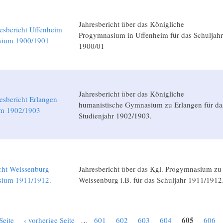
Jahresbericht über das Königliche
esbericht Uffenheim
Progymnasium in Uffenheim für das Schuljahr
sium 1900/1901
1900/01
Jahresbericht über das Königliche
esbericht Erlangen
humanistische Gymnasium zu Erlangen für da
m 1902/1903
Studienjahr 1902/1903.
cht Weissenburg
Jahresbericht über das Kgl. Progymnasium zu
ium 1911/1912.
Weissenburg i.B. für das Schuljahr 1911/1912
605
Seite
‹ vorherige Seite
…
601
602
603
604
606