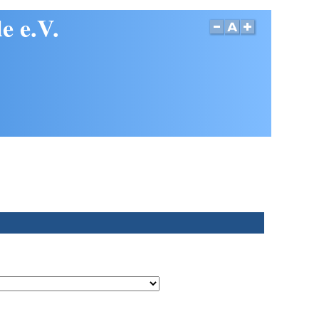
e e.V.