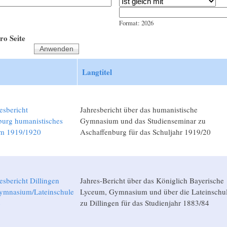
Jahr
Datum
Format: 2026
ro Seite
Langtitel
esbericht
Jahresbericht über das humanistische
burg humanistisches
Gymnasium und das Studienseminar zu
m 1919/1920
Aschaffenburg für das Schuljahr 1919/20
esbericht Dillingen
Jahres-Bericht über das Königlich Bayerische
mnasium/Lateinschule
Lyceum, Gymnasium und über die Lateinschu
4
zu Dillingen für das Studienjahr 1883/84