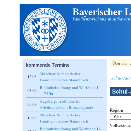
Bayerischer L
Direkt zum Inhalt
Familienforschung in Altbayer
Über uns
kommende Termine
München: Sommerlicher
13.08.
Schul-Jahr
Familienforscher-Stammtisch
Bibliotheksöffnung und Workshop 14
03.09.
Schul-
- 17 Uhr
Augsburg: Traditioneller
03.09.
Arbeitsabend mit Brotzeitspende
Region
München: Sommerlicher
10.09.
Familienforscher-Stammtisch
Volltextsuc
Bibliotheksöffnung und Workshop 14