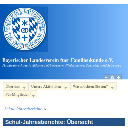
Direkt zum Inhalt
Bayerischer Landesverein fuer Familienkunde e.V.
Familienforschung in Altbayern (Oberbayern, Niederbayern, Oberpfalz) und Schwaben
Über uns
Unsere Aktivitäten
Was möchten Sie tun?
Für Mitglieder
Schul-Jahresberichte
>
Schul-Jahresberichte: Übersicht