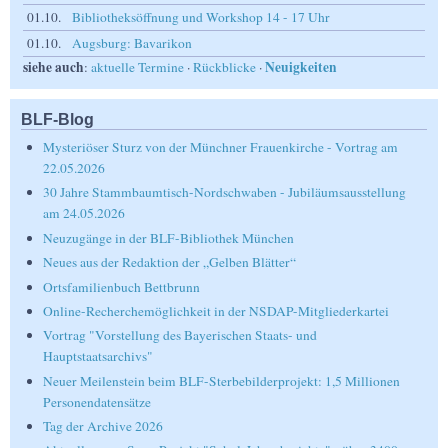
01.10.
Bibliotheksöffnung und Workshop 14 - 17 Uhr
01.10.
Augsburg: Bavarikon
siehe auch
Neuigkeiten
:
aktuelle Termine
·
Rückblicke
·
BLF-Blog
Mysteriöser Sturz von der Münchner Frauenkirche - Vortrag am
22.05.2026
30 Jahre Stammbaumtisch-Nordschwaben - Jubiläumsausstellung
am 24.05.2026
Neuzugänge in der BLF-Bibliothek München
Neues aus der Redaktion der „Gelben Blätter“
Ortsfamilienbuch Bettbrunn
Online-Recherchemöglichkeit in der NSDAP-Mitgliederkartei
Vortrag "Vorstellung des Bayerischen Staats- und
Hauptstaatsarchivs"
Neuer Meilenstein beim BLF-Sterbebilderprojekt: 1,5 Millionen
Personendatensätze
Tag der Archive 2026