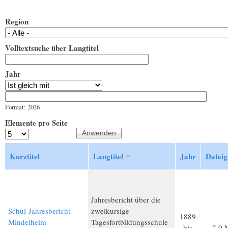
Region
Volltextsuche über Langtitel
Jahr
Jahr
Datum
Format: 2026
Elemente pro Seite
Kurztitel
Langtitel
Jahr
Dateig
Jahresbericht über die
Schul-Jahresbericht
zweikursige
1889
Mindelheim
Tagesfortbildungsschule
bis
2,0 