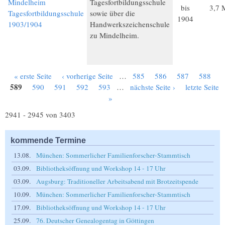
Mindelheim
Tagesfortbildungsschule
bis
3,7 
Tagesfortbildungsschule
sowie über die
1904
1903/1904
Handwerkszeichenschule
zu Mindelheim.
« erste Seite
‹ vorherige Seite
…
585
586
587
588
Seiten
589
590
591
592
593
…
nächste Seite ›
letzte Seite
»
2941 - 2945 von 3403
kommende Termine
13.08.
München: Sommerlicher Familienforscher-Stammtisch
03.09.
Bibliotheksöffnung und Workshop 14 - 17 Uhr
03.09.
Augsburg: Traditioneller Arbeitsabend mit Brotzeitspende
10.09.
München: Sommerlicher Familienforscher-Stammtisch
17.09.
Bibliotheksöffnung und Workshop 14 - 17 Uhr
25.09.
76. Deutscher Genealogentag in Göttingen