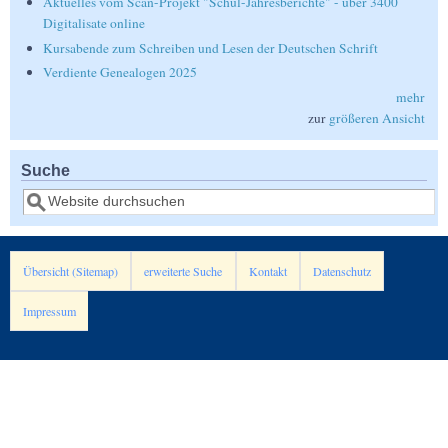
Aktuelles vom Scan-Projekt "Schul-Jahresberichte" - über 3400
Digitalisate online
Kursabende zum Schreiben und Lesen der Deutschen Schrift
Verdiente Genealogen 2025
mehr
zur
größeren Ansicht
Suche
Suche
Übersicht (Sitemap)
erweiterte Suche
Kontakt
Datenschutz
Impressum