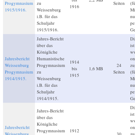
Progymnasium
zu
Seiten
(f
1916
1915/1916.
Weissenburg
Mi
i.B. für das
nu
Schuljahr
pe
1915/1916.
Ge
Jahres-Bericht
Di
über das
is
Königliche
ww
Jahresbericht
Humanistische
on
1914
Weissenburg
Progymnasium
24
zu
bis
1,6 MB
Progymnasium
zu
Seiten
(f
1915
1914/1915.
Weissenburg
Mi
i.B. für das
nu
Schuljahr
pe
1914/1915.
Ge
Di
Jahres-Bericht
is
über das
ww
Königliche
Jahresbericht
on
Progymnasium
1912
Weissenburg
30
zu