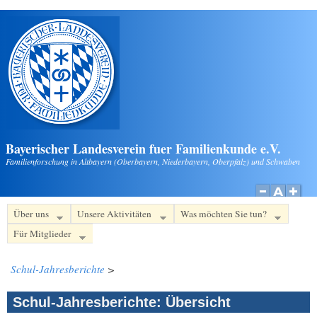
Direkt zum Inhalt
Bayerischer Landesverein fuer Familienkunde e.V.
Familienforschung in Altbayern (Oberbayern, Niederbayern, Oberpfalz) und Schwaben
Über uns
Unsere Aktivitäten
Was möchten Sie tun?
Für Mitglieder
Schul-Jahresberichte
>
Schul-Jahresberichte: Übersicht