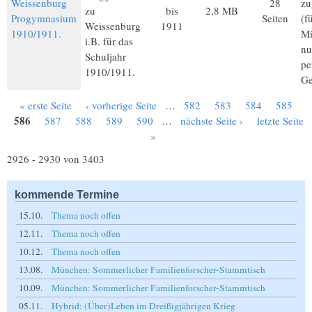
Weissenburg
28
zu
zu
bis
2,8 MB
Progymnasium
Seiten
(f
Weissenburg
1911
1910/1911.
Mi
i.B. für das
nu
Schuljahr
pe
1910/1911.
Ge
« erste Seite
‹ vorherige Seite
…
582
583
584
585
Seiten
586
587
588
589
590
…
nächste Seite ›
letzte Seite
»
2926 - 2930 von 3403
kommende Termine
15.10.
Thema noch offen
12.11.
Thema noch offen
10.12.
Thema noch offen
13.08.
München: Sommerlicher Familienforscher-Stammtisch
10.09.
München: Sommerlicher Familienforscher-Stammtisch
05.11.
Hybrid: (Über)Leben im Dreißigjährigen Krieg