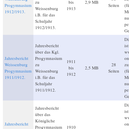
zu
bis
2,9 MB
Progymnasium
Seiten
(f
Weissenburg
1913
1912/1913.
Mi
i.B. für das
nu
Schuljahr
pe
1912/1913.
Ge
Di
Jahresbericht
is
über das Kgl.
ww
Jahresbericht
Progymnasium
on
1911
Weissenburg
zu
28
zu
bis
2,5 MB
Progymnasium
Weissenburg
Seiten
(f
1912
1911/1912.
i.B. für das
Mi
Schuljahr
nu
1911/1912.
pe
Ge
Di
Jahresbericht
is
über das
ww
Königliche
Jahresbericht
on
Progymnasium
1910