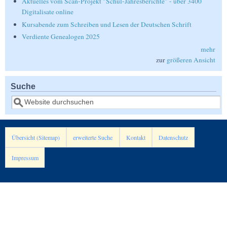
Aktuelles vom Scan-Projekt "Schul-Jahresberichte" - über 3400
Digitalisate online
Kursabende zum Schreiben und Lesen der Deutschen Schrift
Verdiente Genealogen 2025
mehr
zur
größeren Ansicht
Suche
Suche
Übersicht (Sitemap)
erweiterte Suche
Kontakt
Datenschutz
Impressum