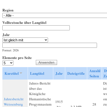
Region
Volltextsuche über Langtitel
Jahr
Jahr
Datum
Format: 2026
Elemente pro Seite
Anzahl
Di
Kurztitel
Langtitel
Jahr
Dateigröße
Seiten
Z
Jahres-Bericht
Di
über das
is
Königliche
ww
Jahresbericht
Humanistische
on
1915
Weissenburg
Progymnasium
28
zu
bis
2,2 MB