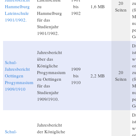
20
z
Hammelburg
zu
bis
1,6 MB
Seiten
(
Lateinschule
Hammelburg
1902
Mi
1901/1902.
für das
n
Studienjahr
p
1901/1902.
G
Di
Jahresbericht
is
über das
w
Schul-
Königliche
on
Jahresbericht
1909
Progymnasium
20
z
Oettingen
bis
2,2 MB
zu Oettingen
Seiten
(
Progymnasium
1910
für das
Mi
1909/1910
Studienjahr
n
1909/1910.
p
G
Di
is
Jahresbericht
w
Schul-
der Königliche
on