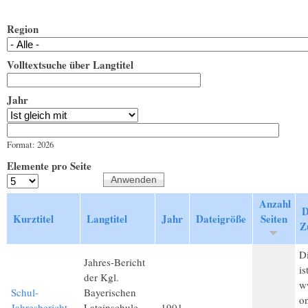
Region
Volltextsuche über Langtitel
Jahr
Jahr
Datum
Format: 2026
Elemente pro Seite
Anzahl
D
Kurztitel
Langtitel
Jahr
Dateigröße
Seiten
Z
Di
Jahres-Bericht
is
der Kgl.
w
Schul-
Bayerischen
on
Jahresbericht
Lateinschule
1901