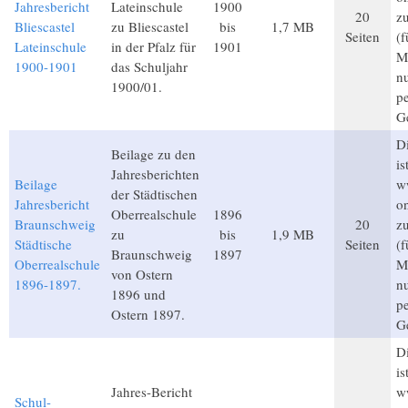
Jahresbericht
Lateinschule
1900
20
z
Bliescastel
zu Bliescastel
bis
1,7 MB
Seiten
(
Lateinschule
in der Pfalz für
1901
Mi
1900-1901
das Schuljahr
n
1900/01.
p
G
Di
Beilage zu den
is
Jahresberichten
Beilage
w
der Städtischen
Jahresbericht
on
Oberrealschule
1896
Braunschweig
20
z
zu
bis
1,9 MB
Städtische
Seiten
(
Braunschweig
1897
Oberrealschule
Mi
von Ostern
1896-1897.
n
1896 und
p
Ostern 1897.
G
Di
is
Jahres-Bericht
w
Schul-