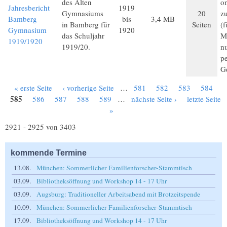
des Alten
on
Jahresbericht
1919
Gymnasiums
20
z
Bamberg
bis
3,4 MB
in Bamberg für
Seiten
(
Gymnasium
1920
das Schuljahr
Mi
1919/1920
1919/20.
n
p
G
« erste Seite
‹ vorherige Seite
…
581
582
583
584
Seiten
585
586
587
588
589
…
nächste Seite ›
letzte Seite
»
2921 - 2925 von 3403
kommende Termine
13.08.
München: Sommerlicher Familienforscher-Stammtisch
03.09.
Bibliotheksöffnung und Workshop 14 - 17 Uhr
03.09.
Augsburg: Traditioneller Arbeitsabend mit Brotzeitspende
10.09.
München: Sommerlicher Familienforscher-Stammtisch
17.09.
Bibliotheksöffnung und Workshop 14 - 17 Uhr