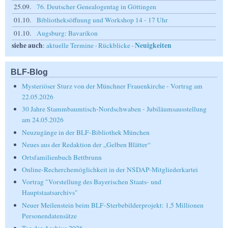
25.09.
76. Deutscher Genealogentag in Göttingen
01.10.
Bibliotheksöffnung und Workshop 14 - 17 Uhr
01.10.
Augsburg: Bavarikon
siehe auch
Neuigkeiten
:
aktuelle Termine
·
Rückblicke
·
BLF-Blog
Mysteriöser Sturz von der Münchner Frauenkirche - Vortrag am
22.05.2026
30 Jahre Stammbaumtisch-Nordschwaben - Jubiläumsausstellung
am 24.05.2026
Neuzugänge in der BLF-Bibliothek München
Neues aus der Redaktion der „Gelben Blätter“
Ortsfamilienbuch Bettbrunn
Online-Recherchemöglichkeit in der NSDAP-Mitgliederkartei
Vortrag "Vorstellung des Bayerischen Staats- und
Hauptstaatsarchivs"
Neuer Meilenstein beim BLF-Sterbebilderprojekt: 1,5 Millionen
Personendatensätze