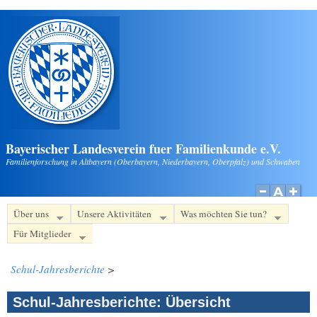
Direkt zum Inhalt
Bayerischer Landesverein fuer Familienkunde e.V.
Familienforschung in Altbayern (Oberbayern, Niederbayern, Oberpfalz) und Schwaben
Über uns
Unsere Aktivitäten
Was möchten Sie tun?
Für Mitglieder
Schul-Jahresberichte
>
Schul-Jahresberichte: Übersicht